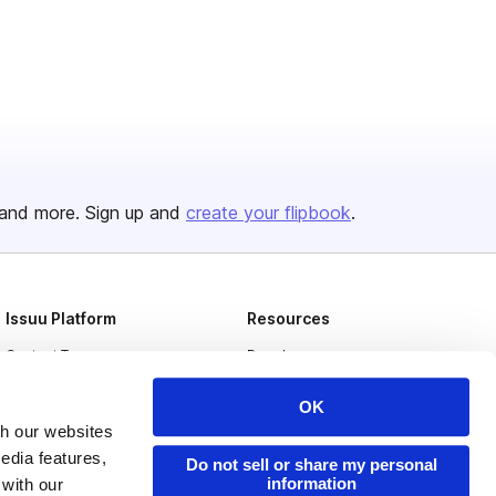
and more. Sign up and
create your flipbook
.
Issuu Platform
Resources
Content Types
Developers
Features
Publisher Directory
OK
Flipbook
Redeem Code
th our websites
edia features,
Do not sell or share my personal
Industries
information
 with our