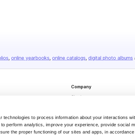
olios
online yearbooks
online catalogs
digital photo albums
Company
About us
Careers
Plans & Pricing
 technologies to process information about your interactions wi
 to perform analytics, improve your experience, provide social m
Press
nsure the proper functioning of our sites and apps, in accordance