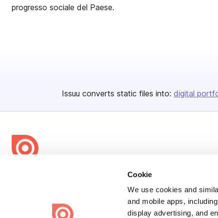
progresso sociale del Paese.
Issuu converts static files into:
digital portf
Bending Spoons US Inc.
Cookie
Create once,
share everywhere.
We use cookies and similar
and mobile apps, including
Issuu turns PDFs and other files into interactive flipbooks and
display advertising, and e
engaging content for every channel.