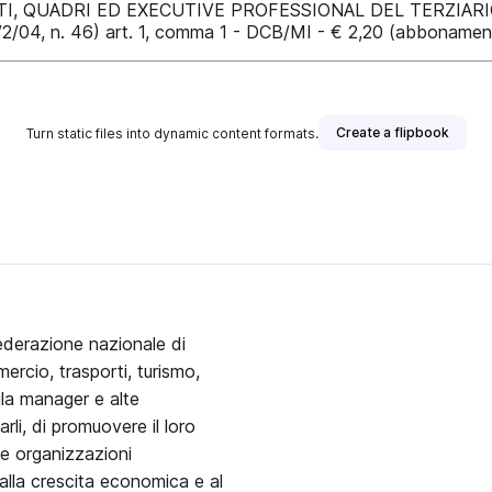
 QUADRI ED EXECUTIVE PROFESSIONAL DEL TERZIARIO Pos
/2/04, n. 46) art. 1, comma 1 - DCB/MI - € 2,20 (abboname
Create a flipbook
Turn static files into dynamic content formats.
Federazione nazionale di
ercio, trasporti, turismo,
ila manager e alte
arli, di promuovere il loro
lle organizzazioni
– alla crescita economica e al