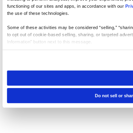
functioning of our sites and apps, in accordance with our
Pri
the use of these technologies.
Some of these activities may be considered “selling,” “sharin
to opt out of cookie-based selling, sharing, or targeted adver
Information” button next to this message.
Please note that your opt-out preference is stored at the br
site you visit. If you access our sites from a different device
need to be set again.
Do not sell or sha