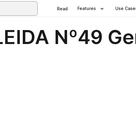
Features
Use Case
Read
EIDA Nº49 Ge