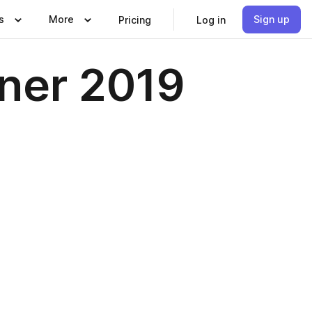
s
More
Sign up
Pricing
Log in
ner 2019