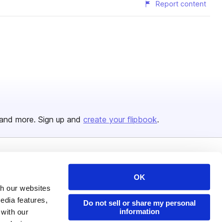
Report content
and more. Sign up and
create your flipbook
.
Issuu Platform
Resources
OK
Content Types
Developers
th our websites
edia features,
Features
Publisher Directory
Do not sell or share my personal
information
 with our
Flipbook
Redeem Code