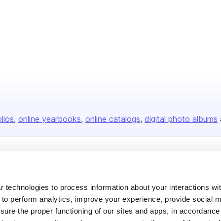
olios
online yearbooks
online catalogs
digital photo albums
Company
About us
 technologies to process information about your interactions wi
 to perform analytics, improve your experience, provide social m
Careers
nsure the proper functioning of our sites and apps, in accordance
Plans & Pricing