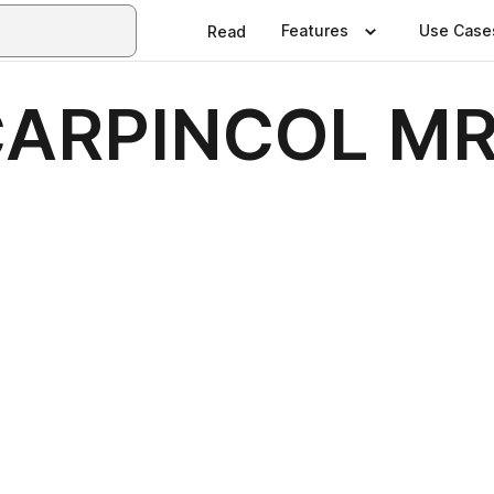
Features
Use Case
Read
CARPINCOL M