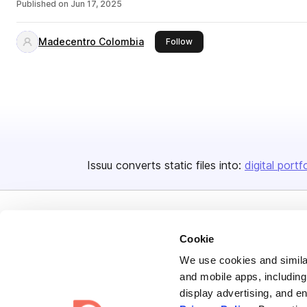
Published on
Jun 17, 2025
Madecentro Colombia
this publisher
Follow
Issuu converts static files into:
digital portf
Cookie
We use cookies and similar
and mobile apps, including
Bending Spoons US Inc.
display advertising, and e
Create once,
share everywhere.