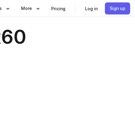
s
More
Sign up
Pricing
Log in
R60