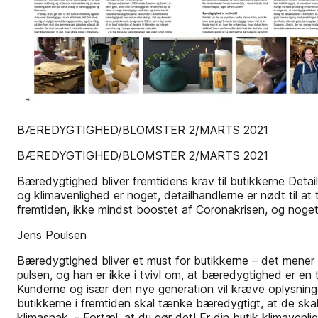
BÆREDYGTIGHED/BLOMSTER 2/MARTS 2021
BÆREDYGTIGHED/BLOMSTER 2/MARTS 2021
Bæredygtighed bliver fremtidens krav til butikkerne Detai
og klimavenlighed er noget, detailhandlerne er nødt til at
fremtiden, ikke mindst boostet af Coronakrisen, og noge
Jens Poulsen
Bæredygtighed bliver et must for butikkerne – det mener 
pulsen, og han er ikke i tvivl om, at bæredygtighed er en tr
Kunderne og især den nye generation vil kræve oplysninger
butikkerne i fremtiden skal tænke bæredygtigt, at de ska
klimasnak. - Fortæl, at du gør det! Er din butik klimavenl