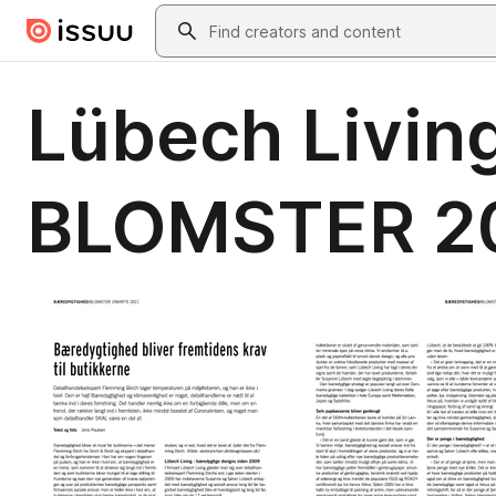
Skip to main content
Search
Lübech Living
BLOMSTER 20