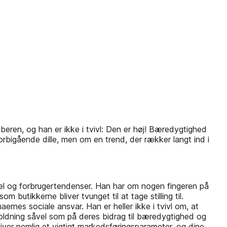
beren, og han er ikke i tvivl: Den er høj! Bæredygtighed
orbigående dille, men om en trend, der rækker langt ind i
del og forbrugertendenser. Han har om nogen fingeren på
 butikkerne bliver tvunget til at tage stilling til.
nes sociale ansvar. Han er heller ikke i tvivl om, at
holdning såvel som på deres bidrag til bæredygtighed og
liver nemlig et vigtigt markedsføringsparameter, og dine