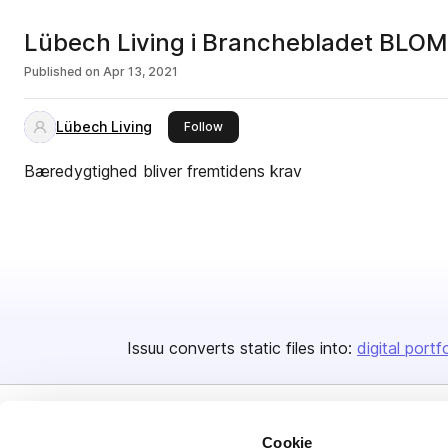
Lübech Living i Branchebladet BLO
Published on
Apr 13, 2021
Lübech Living
this publisher
Follow
Bæredygtighed bliver fremtidens krav
Issuu converts static files into:
digital portf
Cookie