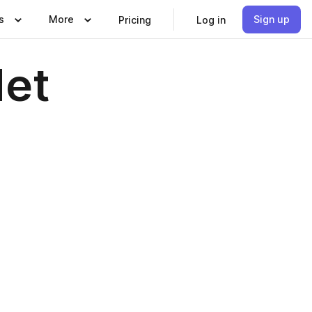
s
More
Sign up
Pricing
Log in
det