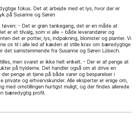
dygtige fokus. Det at arbejde med et lys, hvor der er
dtryk på Susanne og Søren
tøven: - Det er grøn tankegang, det er en måde at
t er et tilvalg, som vi alle – både leverandører og
nten det er potter, lys, indpakning, blomster og planter. Vi
e os til i alle led af kæden at stille krav om bæredygtige
lyder det samstemmende fra Susanne og Søren Lübech.
es, men svaret er ikke helt enkelt. - Der er af penge at
dukter på hylderne. Det handler også om at drive en
 der penge at tjene på både varer og besparelser i
e private og erhvervskunder. Alle eksperter er enige om,
med omstillingen hurtigst muligt, og der findes allerede
 bæredygtig profil.