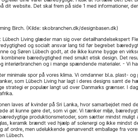
 dit website. Det skal frem på side 1 med informationer, der k
emming Birch. (Kilde: skobranchen.dk/designbasen.dk)
 Lübech Living glæder man sig over detailhandelsekspert Fle
ygtighed og socialt ansvar lang tid før begrebet bæredygti
sanne og Søren Lübech godt, at de ikke kunne bygge en virk
 at kombinere bæredygtighed med smukt etisk design. Det resu
- og interiørbranchen og i mange spændende materialer. - Vi h
r minimale spor på vores klima. Vi omdanner bl.a. plast- og p
nker, som Lübech Living har lagt i deres designs samt de hæ
 strategi er populær langt ud over Danmarks grænser. I dag
frika.
ionen laves af kvinder på Sri Lanka, hvor samarbejdet med d
e at kunne gøre det, som vi gør. Vi tænker miljø, bæredygtighe
ye bæredygtige produktionsmetoder, som sætter mindst muligt 
sglas, keramik brændt ved hjælp af solenergi og ikke mindst 
ning af ordre, men udelukkende genanvendt emballage fra vore
ren Lübech.