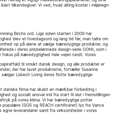
lart tilkendegiver: Vi ved, hvad alting koster i miljøregn-
mming Birchs ord. Lige siden starten i 2009 har
ghed blev et hverdagsord og lang tid før, man talte om
somhed op på alene at sælge bæredygtige produkter, og
lterede i deres prisbelønnede design-serie OOhh, som i
ar fokus på bæredygtighed hele vejen rundt. Vores
apiraffald til smukt dansk design, og alle produkter er
nder, der har lavet produkterne, fortæller Susanne
 sælger Lübech Living deres flotte bæredygtige
et danske firma har skabt en mærkbar forbedring i
d og socialt ansvar ind fra start til slut i fremstillingen
aftryk på vores klima. Vi har bæredygtige potter
de populære (SGS og REACH certificeret) lys fra Vance
s egne leverandører samt fra virksomheder i vores