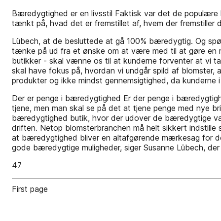
Bæredygtighed er en livsstil Faktisk var det de populære 
tænkt på, hvad det er fremstillet af, hvem der fremstiller
Lübech, at de besluttede at gå 100% bæredygtig. Og spø
tænke på ud fra et ønske om at være med til at gøre en mil
butikker - skal vænne os til at kunderne forventer at vi ta
skal have fokus på, hvordan vi undgår spild af blomster, a
produkter og ikke mindst gennemsigtighed, da kunderne i
Der er penge i bæredygtighed Er der penge i bæredygtighe
tjene, men man skal se på det at tjene penge med nye bril
bæredygtighed butik, hvor der udover de bæredygtige vare
driften. Netop blomsterbranchen må helt sikkert indstille
at bæredygtighed bliver en altafgørende mærkesag for det
gode bæredygtige muligheder, siger Susanne Lübech, der
47
First page