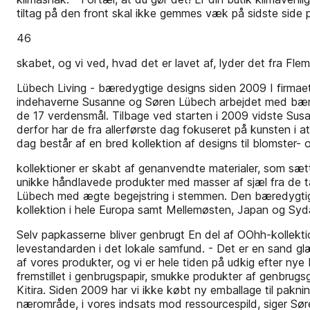
tiltag på den front skal ikke gemmes væk på sidste side på
46
skabet, og vi ved, hvad det er lavet af, lyder det fra Fl
Lübech Living - bæredygtige designs siden 2009 I firmaet
indehaverne Susanne og Søren Lübech arbejdet med bæred
de 17 verdensmål. Tilbage ved starten i 2009 vidste Su
derfor har de fra allerførste dag fokuseret på kunsten i
dag består af en bred kollektion af designs til blomster
kollektioner er skabt af genanvendte materialer, som sætte
unikke håndlavede produkter med masser af sjæl fra de ta
Lübech med ægte begejstring i stemmen. Den bæredygtige
kollektion i hele Europa samt Mellemøsten, Japan og Syda
Selv papkasserne bliver genbrugt En del af OOhh-kollekt
levestandarden i det lokale samfund. - Det er en sand glæd
af vores produkter, og vi er hele tiden på udkig efter n
fremstillet i genbrugspapir, smukke produkter af genbrug
Kitira. Siden 2009 har vi ikke købt ny emballage til pak
nærområde, i vores indsats mod ressourcespild, siger Sø