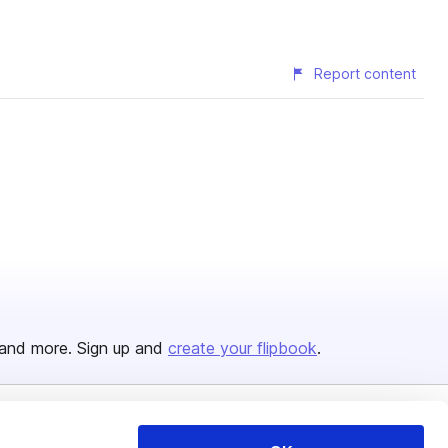
Report content
and more. Sign up and
create your flipbook
.
Issuu Platform
Resources