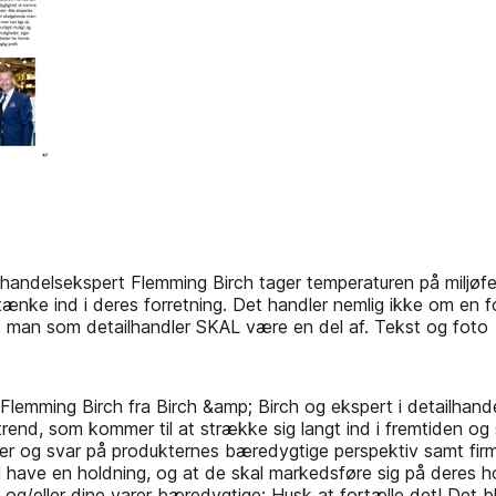
lhandelsekspert Flemming Birch tager temperaturen på miljøfe
 tænke ind i deres forretning. Det handler nemlig ikke om en f
t man som detailhandler SKAL være en del af. Tekst og foto
Flemming Birch fra Birch &amp; Birch og ekspert i detailhan
end, som kommer til at strække sig langt ind i fremtiden og som
 og svar på produkternes bæredygtige perspektiv samt firmaer
l have en holdning, og at de skal markedsføre sig på deres 
ig og/eller dine varer bæredygtige: Husk at fortælle det! Det b