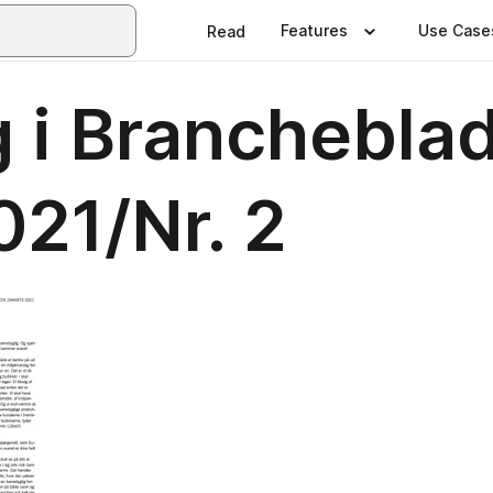
Features
Use Case
Read
 i Branchebla
21/Nr. 2