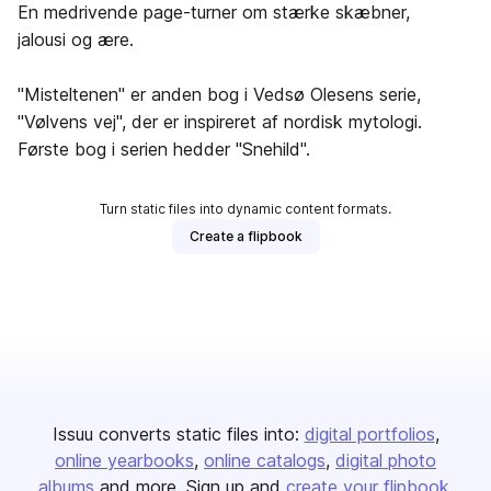
En medrivende page-turner om stærke skæbner,
jalousi og ære.
"Misteltenen" er anden bog i Vedsø Olesens serie,
"Vølvens vej", der er inspireret af nordisk mytologi.
Første bog i serien hedder "Snehild".
Turn static files into dynamic content formats.
Create a flipbook
Issuu converts static files into:
digital portfolios
online yearbooks
online catalogs
digital photo
albums
and more. Sign up and
create your flipbook
.