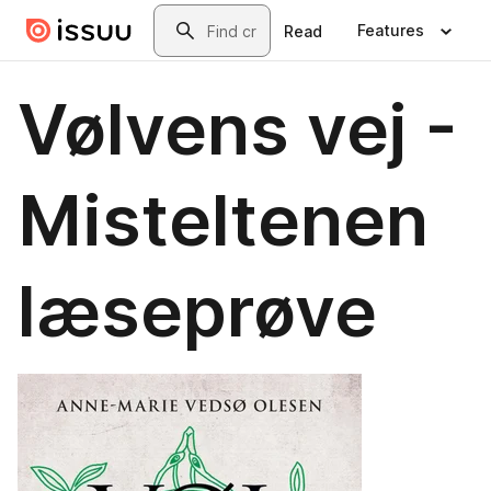
Skip to main content
Search
Features
Read
Vølvens vej -
Misteltenen
læseprøve