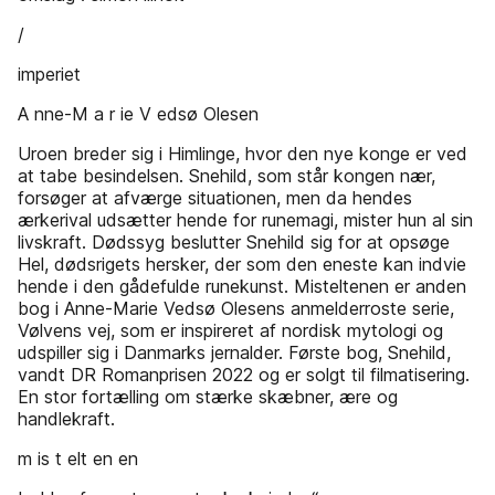
/
imperiet
A nne-M a r ie V edsø Olesen
Uroen breder sig i Himlinge, hvor den nye konge er ved
at tabe besindelsen. Snehild, som står kongen nær,
forsøger at afværge situationen, men da hendes
ærkerival udsætter hende for runemagi, mister hun al sin
livskraft. Dødssyg beslutter Snehild sig for at opsøge
Hel, dødsrigets hersker, der som den eneste kan indvie
hende i den gådefulde runekunst. Misteltenen er anden
bog i Anne-Marie Vedsø Olesens anmelderroste serie,
Vølvens vej, som er inspireret af nordisk mytologi og
udspiller sig i Danmarks jernalder. Første bog, Snehild,
vandt DR Romanprisen 2022 og er solgt til filmatisering.
En stor fortælling om stærke skæbner, ære og
handlekraft.
m is t elt en en