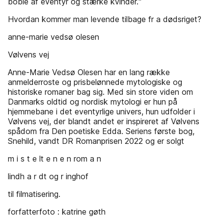
boble af eventyr og stærke kvinder.“
Hvordan kommer man levende tilbage fr a dødsriget?
anne-marie vedsø olesen
Vølvens vej
Anne-Marie Vedsø Olesen har en lang række
anmelderroste og prisbelønnede mytologiske og
historiske romaner bag sig. Med sin store viden om
Danmarks oldtid og nordisk mytologi er hun på
hjemmebane i det eventyrlige univers, hun udfolder i
Vølvens vej, der blandt andet er inspireret af Vølvens
spådom fra Den poetiske Edda. Seriens første bog,
Snehild, vandt DR Romanprisen 2022 og er solgt
m i s t e lt e n e n rom a n
lindh a r dt og r inghof
til filmatisering.
forfatterfoto : katrine gøth