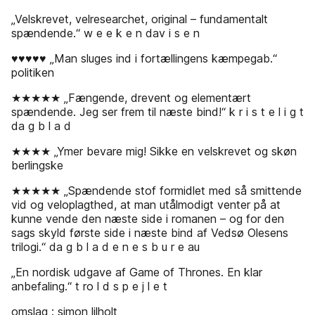
„Velskrevet, velresearchet, original – fundamentalt
spændende.“ w e e k e n dav i s e n
♥♥♥♥♥ „Man sluges ind i fortællingens kæmpegab.“
politiken
★★★★★ „Fængende, drevent og elementært
spændende. Jeg ser frem til næste bind!“ k r i s t e l i g t
da g b l a d
★★★★ „Ymer bevare mig! Sikke en velskrevet og skøn
berlingske
★★★★★ „Spændende stof formidlet med så smittende
vid og veloplagthed, at man utålmodigt venter på at
kunne vende den næste side i romanen – og for den
sags skyld første side i næste bind af Vedsø Olesens
trilogi.“ da g b l a d e n e s b u r e au
„En nordisk udgave af Game of Thrones. En klar
anbefaling.“ t ro l d s p e j l e t
omslag : simon lilholt