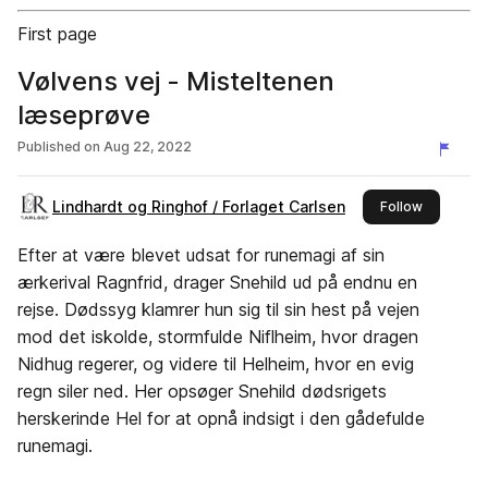
First page
Vølvens vej - Misteltenen
læseprøve
Published on
Aug 22, 2022
Lindhardt og Ringhof / Forlaget Carlsen
this publi
Follow
Efter at være blevet udsat for runemagi af sin
ærkerival Ragnfrid, drager Snehild ud på endnu en
rejse. Dødssyg klamrer hun sig til sin hest på vejen
mod det iskolde, stormfulde Niflheim, hvor dragen
Nidhug regerer, og videre til Helheim, hvor en evig
regn siler ned. Her opsøger Snehild dødsrigets
herskerinde Hel for at opnå indsigt i den gådefulde
runemagi.