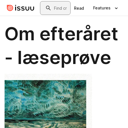
Skip to main content
Search
Features
Read
Om efteråret
- læseprøve