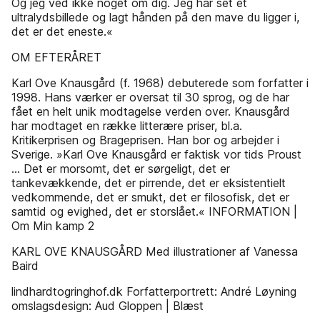
Og jeg ved ikke noget om dig. Jeg har set et
ultralydsbillede og lagt hånden på den mave du ligger i,
det er det eneste.«
OM EFTERÅRET
Karl Ove Knausgård (f. 1968) debuterede som forfatter i
1998. Hans værker er oversat til 30 sprog, og de har
fået en helt unik modtagelse verden over. Knausgård
har modtaget en række litterære priser, bl.a.
Kritikerprisen og Brageprisen. Han bor og arbejder i
Sverige. »Karl Ove Knausgård er faktisk vor tids Proust
… Det er morsomt, det er sørgeligt, det er
tankevækkende, det er pirrende, det er eksistentielt
vedkommende, det er smukt, det er filosofisk, det er
samtid og evighed, det er storslået.« INFORMATION |
Om Min kamp 2
KARL OVE KNAUSGÅRD Med illustrationer af Vanessa
Baird
lindhardtogringhof.dk Forfatterportrett: André Løyning
omslagsdesign: Aud Gloppen | Blæst