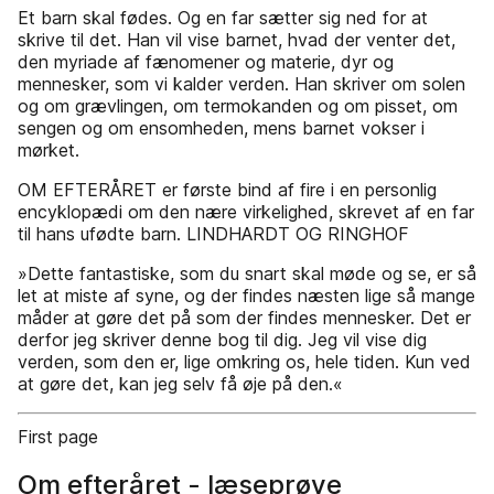
Et barn skal fødes. Og en far sætter sig ned for at
skrive til det. Han vil vise barnet, hvad der venter det,
den myriade af fænomener og materie, dyr og
mennesker, som vi kalder verden. Han skriver om solen
og om grævlingen, om termokanden og om pisset, om
sengen og om ensomheden, mens barnet vokser i
mørket.
OM EFTERÅRET er første bind af fire i en personlig
encyklopædi om den nære virkelighed, skrevet af en far
til hans ufødte barn. LINDHARDT OG RINGHOF
»Dette fantastiske, som du snart skal møde og se, er så
let at miste af syne, og der findes næsten lige så mange
måder at gøre det på som der findes mennesker. Det er
derfor jeg skriver denne bog til dig. Jeg vil vise dig
verden, som den er, lige omkring os, hele tiden. Kun ved
at gøre det, kan jeg selv få øje på den.«
First page
Om efteråret - læseprøve