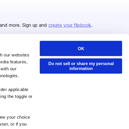
and more. Sign up and
create your flipbook
.
OK
Issuu Platform
Resources
th our websites
edia features,
Content Types
Developers
Do not sell or share my personal
information
 with our
Features
Publisher Directory
hnologies.
Flipbook
Redeem Code
nder applicable
Industries
ing the toggle or
enew your choice
ser, or if you