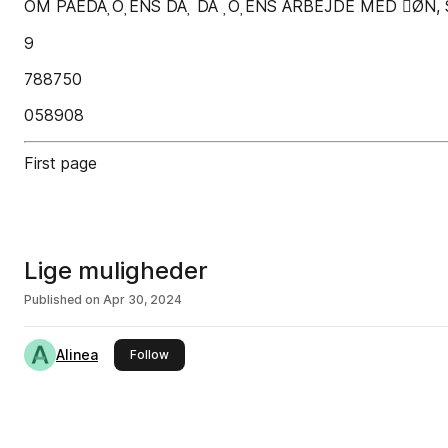
OM PAEDAOENS DA DA OENS ARBEJDE MED ØN, 
9
788750
058908
First page
Lige muligheder
Published on
Apr 30, 2024
Alinea
this publisher
Follow