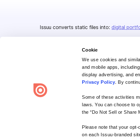
Issuu converts static files into:
digital portf
Cookie
We use cookies and similar
and mobile apps, including
display advertising, and e
Bending Spoons US Inc.
Privacy Policy
. By contin
Create once,
share everywhere.
Some of these activities ma
Issuu turns PDFs and other files into interactive flipbooks and
laws. You can choose to opt
engaging content for every channel.
the “Do Not Sell or Share 
Please note that your opt-
on each Issuu-branded site 