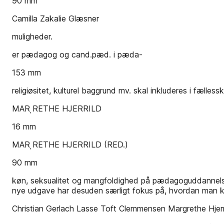
90 mm
Camilla Zakalie Glæsner
muligheder.
er pædagog og cand.pæd. i pæda-
153 mm
religiøsitet, kulturel baggrund mv. skal inkluderes i fælless
MARRETHE HJERRILD
16 mm
MARRETHE HJERRILD (RED.)
90 mm
køn, seksualitet og mangfoldighed på pædagoguddannelsen.
nye udgave har desuden særligt fokus på, hvordan man k
Christian Gerlach Lasse Toft Clemmensen Margrethe Hjerr