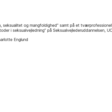
øn, seksualitet og mangfoldighed” samt på et tværprofessio
toder i seksualvejledning” på Seksualvejlederuddannelsen, UC
arlotte Englund