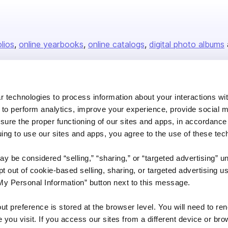
olios
online yearbooks
online catalogs
digital photo albums
Company
 technologies to process information about your interactions wi
 to perform analytics, improve your experience, provide social m
About us
nsure the proper functioning of our sites and apps, in accordance
Careers
uing to use our sites and apps, you agree to the use of these tec
Plans & Pricing
y be considered “selling,” “sharing,” or “targeted advertising” u
Press
 out of cookie-based selling, sharing, or targeted advertising us
Contact
My Personal Information” button next to this message.
out preference is stored at the browser level. You will need to r
you visit. If you access our sites from a different device or brow