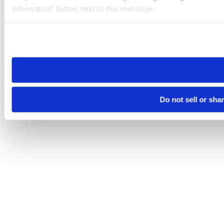
Information” button next to this message.
Please note that your opt-out preference is stored at the br
site you visit. If you access our sites from a different device
need to be set again.
Do not sell or sha