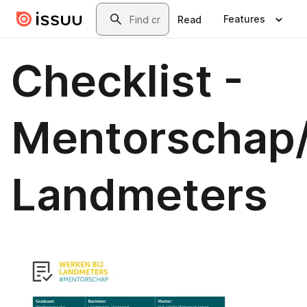
Skip to main content
Search
Features
Read
Checklist -
Mentorschap
Landmeters