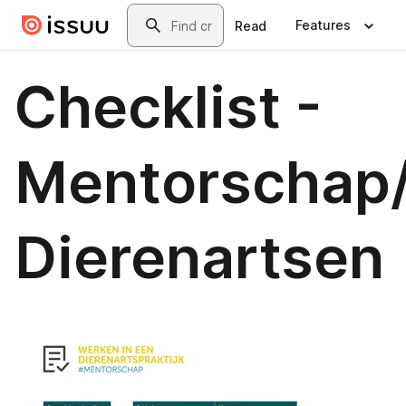
Skip to main content
Search
Features
Read
Checklist -
Mentorschap
Dierenartsen