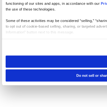
functioning of our sites and apps, in accordance with our
Pri
the use of these technologies.
Some of these activities may be considered “selling,” “sharin
to opt out of cookie-based selling, sharing, or targeted adver
Information” button next to this message.
Please note that your opt-out preference is stored at the br
site you visit. If you access our sites from a different device
need to be set again.
Do not sell or sha