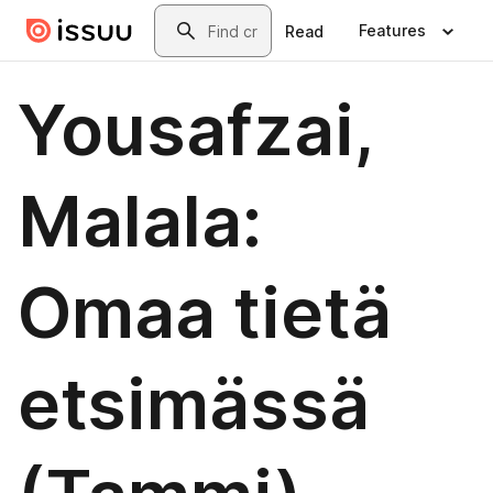
Skip to main content
Search
Features
Read
Yousafzai,
Malala:
Omaa tietä
etsimässä