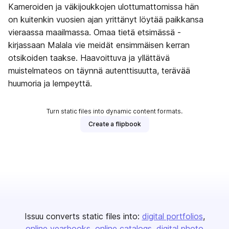
Kameroiden ja väkijoukkojen ulottumattomissa hän
on kuitenkin vuosien ajan yrittänyt löytää paikkansa
vieraassa maailmassa. Omaa tietä etsimässä -
kirjassaan Malala vie meidät ensimmäisen kerran
otsikoiden taakse. Haavoittuva ja yllättävä
muistelmateos on täynnä autenttisuutta, terävää
huumoria ja lempeyttä.
Turn static files into dynamic content formats.
Create a flipbook
Issuu converts static files into:
digital portfolios
online yearbooks
online catalogs
digital photo