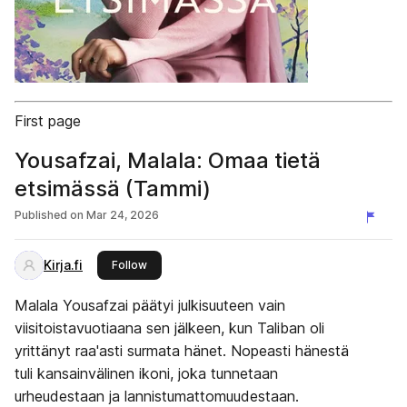
First page
Yousafzai, Malala: Omaa tietä
etsimässä (Tammi)
Published on
Mar 24, 2026
Kirja.fi
this publisher
Follow
Malala Yousafzai päätyi julkisuuteen vain
viisitoistavuotiaana sen jälkeen, kun Taliban oli
yrittänyt raa'asti surmata hänet. Nopeasti hänestä
tuli kansainvälinen ikoni, joka tunnetaan
urheudestaan ja lannistumattomuudestaan.