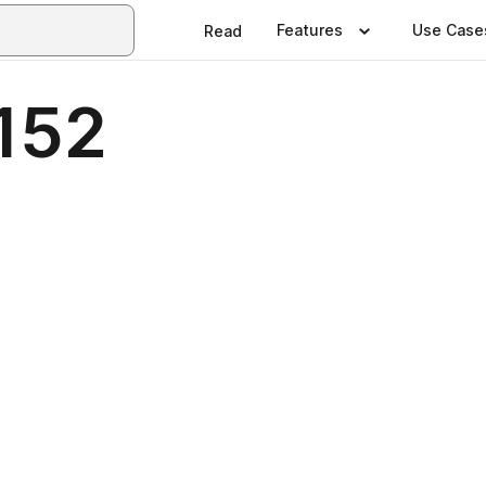
Features
Use Case
Read
 152