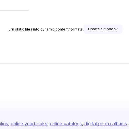
Create a flipbook
Turn static files into dynamic content formats.
her
olios
online yearbooks
online catalogs
digital photo albums