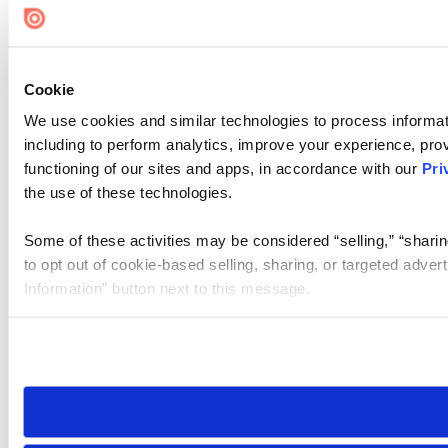
Cookie
We use cookies and similar technologies to process informat
including to perform analytics, improve your experience, prov
functioning of our sites and apps, in accordance with our
Pri
the use of these technologies.
Some of these activities may be considered “selling,” “sharin
to opt out of cookie-based selling, sharing, or targeted adver
Information” button next to this message.
Please note that your opt-out preference is stored at the br
site you visit. If you access our sites from a different device
need to be set again.