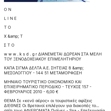
Ο Ν
L I N E
Τ Ο
Χ &amp; Τ
Σ Τ Ο
w w w . k s d . g r ΔIANEMETAI ΔΩPEAN ΣTA MEΛH
TOY ΞENOΔOXEIAKOY EΠIMEΛHTHPIOY
ΚΑΠΑ ΣΙΓΜΑ ΔΕΛΤΑ Α.Ε. ΣΗΤΕΙΑΣ 8 &amp;
ΜΕΣΟΛΟΓΓΙΟΥ - 144 51 ΜΕΤΑΜΟΡΦΩΣΗ
MHNIAIO TOYPIΣTIKO OIKONOMIKO KAI
EΠIXEIPHMATIKO ΠEPIOΔIKO - TEYXOΣ 157 -
ΦΕΒΡΟΥΑΡΙΟΣ 2010 - 6,00 €
ΘΕΜΑ Σε «κενό αέρος» οι τουριστικές αφίξεις
ΔΙΕΘΝΕΣ Οι Βρετανοί επιλέγουν για διακοπές το…
σπίτι τους ΑΦΙΕΡΩΜΑΤΑ Πισίνες - Spa - Επεξεργασία