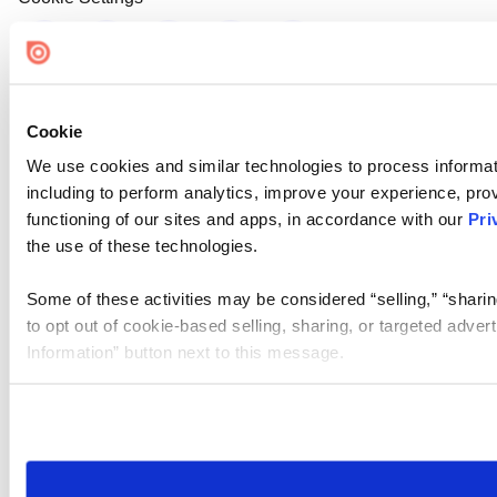
Cookie
We use cookies and similar technologies to process informat
including to perform analytics, improve your experience, prov
functioning of our sites and apps, in accordance with our
Pri
the use of these technologies.
Some of these activities may be considered “selling,” “sharin
to opt out of cookie-based selling, sharing, or targeted adver
Information” button next to this message.
Please note that your opt-out preference is stored at the br
site you visit. If you access our sites from a different device
need to be set again.