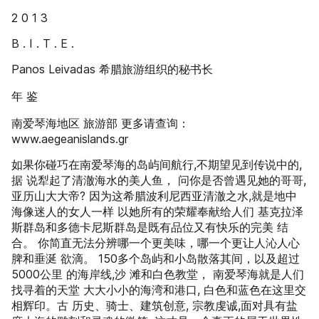
2 0 1 3
B . I . T . E .
Panos Leivadas 希腊旅游组织的秘书长
年 鉴
南爱琴海地区 旅游部 更多请查询：
www.aegeanislands.gr
如果你碰巧在南爱琴海的岛屿间航行,不期望见到传说中的,
据 说犁起了清澈海水的美人鱼， 问你是否曾遇见她的哥哥,
亚历山大大帝? 因为这希腊波利尼西亚清澈之水,就是地中
海像迷人的女人一样 以她所有的荣耀奉献给人们 基克拉泽
斯群岛和多德卡尼斯群岛是既有品位又有快乐的完美 结
合。 你简直无法分辨哪一个更美味，哪一个更让人沁人心
脾和垂涎 欲滴。 150多个岛屿和小岛散落其间，以及超过
5000公里 的海岸线,沙 滩和白色教堂， 南爱琴海就是人们
找寻着的天堂 大大小小的海湾和港口, 白色和蓝色在这里交
相辉印。古 历史、骑士、建筑创意, 宗教虔诚,面对具有盐