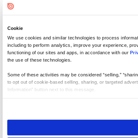
Cookie
We use cookies and similar technologies to process informat
including to perform analytics, improve your experience, prov
functioning of our sites and apps, in accordance with our
Pri
the use of these technologies.
Some of these activities may be considered “selling,” “sharin
to opt out of cookie-based selling, sharing, or targeted adver
Information” button next to this message.
Please note that your opt-out preference is stored at the br
site you visit. If you access our sites from a different device
need to be set again.