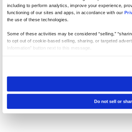
including to perform analytics, improve your experience, prov
functioning of our sites and apps, in accordance with our
Pri
the use of these technologies.
Some of these activities may be considered “selling,” “sharin
to opt out of cookie-based selling, sharing, or targeted adver
Information” button next to this message.
Please note that your opt-out preference is stored at the br
site you visit. If you access our sites from a different device
need to be set again.
Do not sell or sha