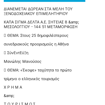
ΔIANEMETAI ΔΩPEAN ΣTA MEΛH TOY
ΞENOΔOXEIAKOY EΠIMEΛHTHPIOY
ΚΑΠΑ ΣΙΓΜΑ ΔΕΛΤΑ Α.Ε. ΣΗΤΕΙΑΣ 8 &amp;
ΜΕΣΟΛΟΓΓΙΟΥ - 144 51 ΜΕΤΑΜΟΡΦΩΣΗ
 ΘΕΜΑ: Στους 25 δημοφιλέστερους
συνεδριακούς προορισμούς η Αθήνα
 ΣύνΕντΕύΞη
Μανώλης Μανούσος
 ΘΕΜΑ: «Έκοψε» ταχύτητα το πρώτο
τρίμηνο ο ελληνικός τουρισμός
Χ Ρ Η Μ Α
&amp;
Τ Ο Υ Ρ Ι Σ Μ Ο Σ