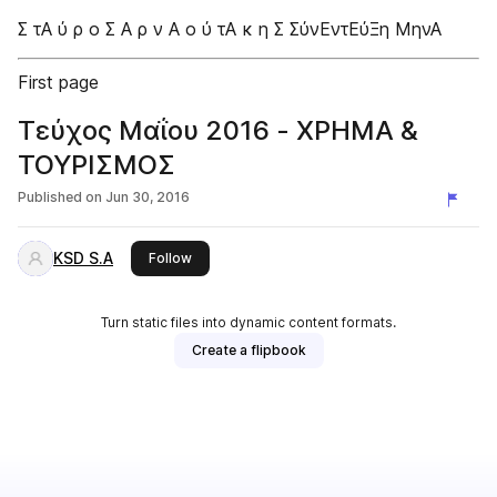
Σ τΑ ύ ρ ο Σ Α ρ ν Α ο ύ τΑ κ η Σ ΣύνΕντΕύΞη ΜηνΑ
First page
Τεύχος Μαΐου 2016 - ΧΡΗΜΑ &
ΤΟΥΡΙΣΜΟΣ
Published on
Jun 30, 2016
KSD S.A
this publisher
Follow
Turn static files into dynamic content formats.
Create a flipbook