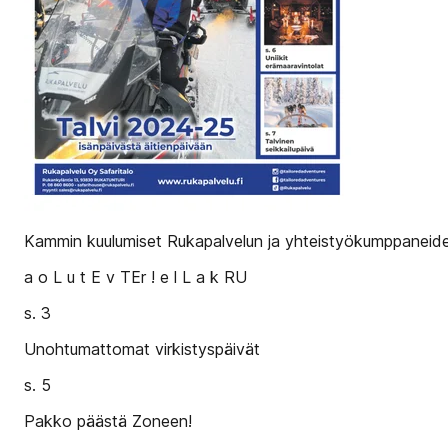
Kammin kuulumiset Rukapalvelun ja yhteistyökumppaneide
a o L u t E v TEr ! e l L a k RU
s. 3
Unohtumattomat virkistyspäivät
s. 5
Pakko päästä Zoneen!