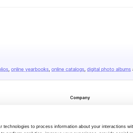
olios
online yearbooks
online catalogs
digital photo albums
Company
About us
Careers
 technologies to process information about your interactions wi
Plans & Pricing