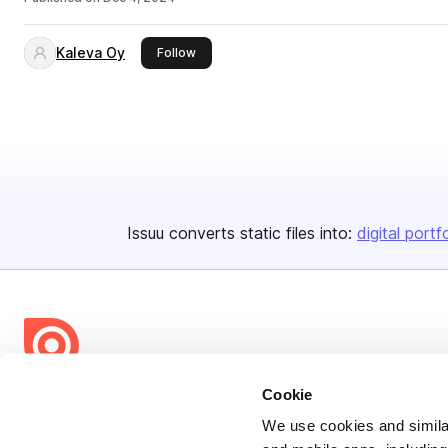
Kaleva Oy
this publisher
Follow
Issuu converts static files into:
digital portf
Cookie
Bending Spoons US Inc.
Create once,
share everywhere.
We use cookies and similar