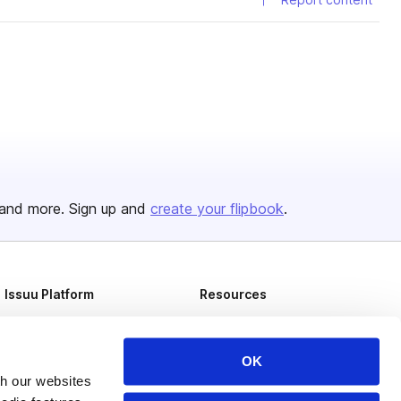
and more. Sign up and
create your flipbook
.
Issuu Platform
Resources
Content Types
Developers
Features
Publisher Directory
OK
th our websites
Flipbook
Redeem Code