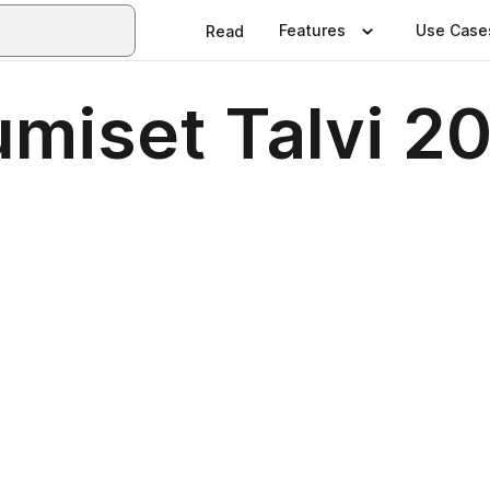
Features
Use Case
Read
miset Talvi 2