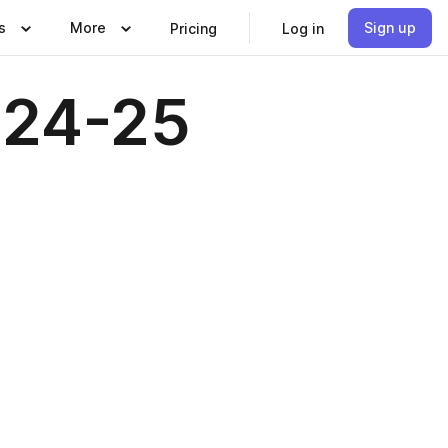
s
More
Sign up
Pricing
Log in
024-25