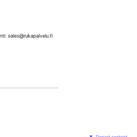
i: sales@rukapalvelu.fi
Report content