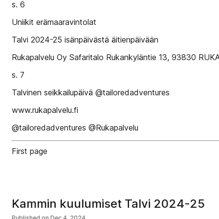
s. 6
Uniikit erämaaravintolat
Talvi 2024-25 isänpäivästä äitienpäivään
Rukapalvelu Oy Safaritalo Rukankyläntie 13, 93830 RUKA
s. 7
Talvinen seikkailupäivä @tailoredadventures
www.rukapalvelu.fi
@tailoredadventures @Rukapalvelu
First page
Kammin kuulumiset Talvi 2024-25
Published on
Dec 4, 2024