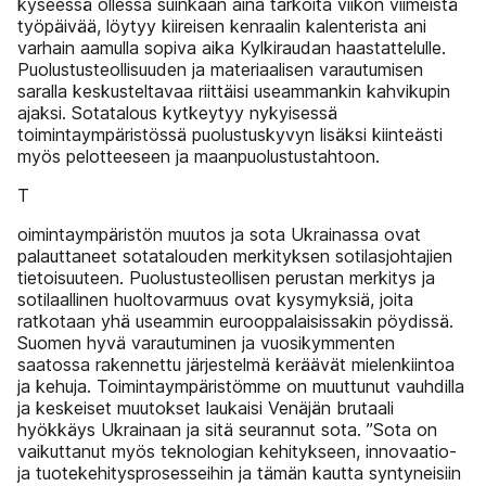
kyseessä ollessa suinkaan aina tarkoita viikon viimeistä
työpäivää, löytyy kiireisen kenraalin kalenterista ani
varhain aamulla sopiva aika Kylkiraudan haastattelulle.
Puolustusteollisuuden ja materiaalisen varautumisen
saralla keskusteltavaa riittäisi useammankin kahvikupin
ajaksi. Sotatalous kytkeytyy nykyisessä
toimintaympäristössä puolustuskyvyn lisäksi kiinteästi
myös pelotteeseen ja maanpuolustustahtoon.
T
oimintaympäristön muutos ja sota Ukrainassa ovat
palauttaneet sotatalouden merkityksen sotilasjohtajien
tietoisuuteen. Puolustusteollisen perustan merkitys ja
sotilaallinen huoltovarmuus ovat kysymyksiä, joita
ratkotaan yhä useammin eurooppalaisissakin pöydissä.
Suomen hyvä varautuminen ja vuosikymmenten
saatossa rakennettu järjestelmä keräävät mielenkiintoa
ja kehuja. Toimintaympäristömme on muuttunut vauhdilla
ja keskeiset muutokset laukaisi Venäjän brutaali
hyökkäys Ukrainaan ja sitä seurannut sota. ”Sota on
vaikuttanut myös teknologian kehitykseen, innovaatio-
ja tuotekehitysprosesseihin ja tämän kautta syntyneisiin