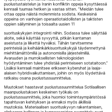
puolustustaistelun ja Iranin konfliktin oppeja kysyttäessä
kenraali tuumaa hetken ja vastaa sitten. ”Meidän tulee
ottaa oppia näistä molemmista sodista. Keskeisinä
oppeina on vanhojen operaatiotaidollisten ja taktisten
oppien säilyminen ja toisaalta uusien 11
suorituskykyjen integrointi niihin. Sodassa tulee säilyttää
aloite, sekä käyttää syvyyttä, pitkän kantaman
aseistusta ja liikettä hyväksi. Tähän tarvitsemme
perinteisiä ja keihäänkärkisuorituskykyjä täydennettynä
miehittämättömillä ja autonomisilla järjestelmillä.
Avaruuden ja murroksellisten teknologioiden
hyödyntäminen tulee yhdistää perinteiseen sotataitoon.”
Lisäksi kenraali mainitsee erikseen kyberuhat ja laaja-
alaisen hybridivaikuttamisen, joihin on myös löydettävä
ratkaisu osana puolustussuunnittelua.
Muutokset haastavat puolustussuunnittelua Sotilaallisen
maanpuolustuksen keskeinen työkalu on
puolustussuunnittelu, joka huomioi toimintaympäristössä
tapahtuvan kehityksen ja ennakoi myös äkillisiä
muutoksia. Materiaalisen suorituskyvyn rakentamisen,