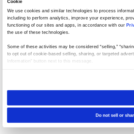
Cookie
We use cookies and similar technologies to process informat
including to perform analytics, improve your experience, prov
functioning of our sites and apps, in accordance with our
Pri
the use of these technologies.
Some of these activities may be considered “selling,” “sharin
to opt out of cookie-based selling, sharing, or targeted adver
Information” button next to this message.
Please note that your opt-out preference is stored at the br
site you visit. If you access our sites from a different device
need to be set again.
Do not sell or sha