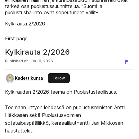
elinkaaren hallinnan ja kunnossapidon suunnittelu ovat
tärkeä osa puolustussuunnittelua. ”Suomi ja
puolustushallinto ovat sopeutuneet vallit-
Kylkirauta 2/2026
First page
Kylkirauta 2/2026
Published on
Jun 18, 2026
Kadettikunta
this publisher
Follow
Kylkiraudan 2/2026 teema on Puolustusteollisuus.
Teemaan liittyen lehdessä on puolustusministeri Antti
Häkkäsen sekä Puolustusvoimien
sotatalouspäällikkö, kenraaliluutnantti Jari Mikkosen
haastattelut.