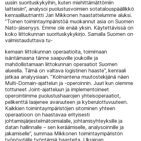
uusiin suorituskykyihin, kuten miehittämättömiin
laitteisiin”, analysoi puolustusvoimien sotatalouspäällikkö
kenraaliluutnantti Jari Mikkonen haastattelumme aluksi.
”Toinen toimintaympäristöä muokannut asia on Suomen
Nato-jäsenyys. Emme ole enää yksin. Käytettävissä on
koko liittokunnan suorituskykykirjo. Samalla Suomen on
valmistauduttava tu-
kemaan liittokunnan operaatioita, toimimaan
isäntämaana tänne saapuville joukoille ja
mahdollistamaan liittokunnan operaatiot Suomen
alueella. Tämä on valtava logistinen haaste”, kenraali
jatkaa analyysiaan. ”Kolmantena muutostekijänä näen
Multi-Domain-ajattelun ja -operoinnin. Juuri kun olemme
tottuneet Joint-ajatteluun ja implementoineet
operointiimme puolustushaarojen yhteisoperaatiot,
pelikenttä laajenee avaruuteen ja kyberulottuvuuteen.
Kaikkien toimintaympäristöjen sitominen yhteen
operaatioon on haastavaa erityisesti
johtamisjärjestelmätoimialalle, johtamisyhteyksille ja
datan hallinnalle – sen keräämiselle, analysoinnille ja
jakamiselle”, summaa Mikkonen toimintaympäristön
työpöydälle työntämiä haasteita. Ukrainan