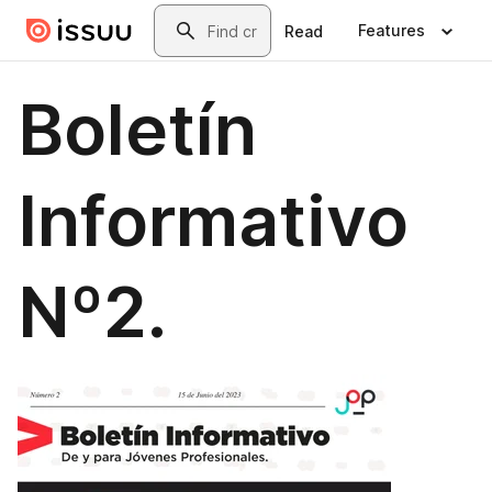
Skip to main content
Search
Features
Read
Boletín
Informativo
Nº2.