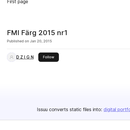
First page
FMI Färg 2015 nr1
Published on
Jan 20, 2015
D Z I G N
this publisher
Follow
Issuu converts static files into:
digital portf