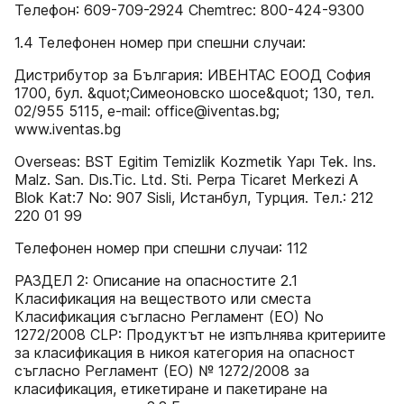
Телефон: 609-709-2924 Chemtrec: 800-424-9300
1.4 Телефонен номер при спешни случаи:
Дистрибутор за България: ИВЕНТАС ЕООД София
1700, бул. &quot;Симеоновско шосе&quot; 130, тел.
02/955 5115, e-mail: office@iventas.bg;
www.iventas.bg
Overseas: BST Egitim Temizlik Kozmetik Yapı Tek. Ins.
Malz. San. Dıs.Tic. Ltd. Sti. Perpa Ticaret Merkezi A
Blok Kat:7 No: 907 Sisli, Истанбул, Турция. Тел.: 212
220 01 99
Телефонен номер при спешни случаи: 112
РАЗДЕЛ 2: Описание на опасностите 2.1
Класификация на веществото или сместа
Класификация съгласно Регламент (EО) No
1272/2008 CLP: Продуктът не изпълнява критериите
за класификация в никоя категория на опасност
съгласно Регламент (ЕО) № 1272/2008 за
класификация, етикетиране и пакетиране на