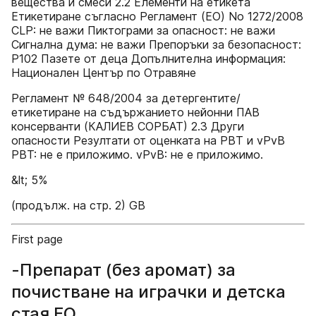
вещества и смеси 2.2 Елементи на етикета
Етикетиране съгласно Регламент (EО) No 1272/2008
CLP: не важи Пиктограми за опасност: не важи
Сигнална дума: не важи Препоръки за безопасност:
P102 Пазете от деца Допълнителна информация:
Национален Център по Отравяне
Регламент № 648/2004 за детергентите/
етикетиране на съдържанието нейонни ПАВ
консерванти (КАЛИЕВ СОРБАТ) 2.3 Други
опасности Резултати от оценката на PBT и vPvB
PBT: не е приложимо. vPvB: не е приложимо.
&lt; 5%
(продълж. на стр. 2) GB
First page
-Препарат (без аромат) за
почистване на играчки и детска
стая FO