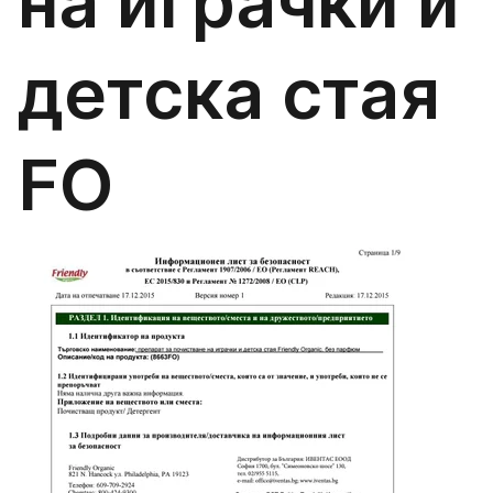
на играчки и
детска стая
FO