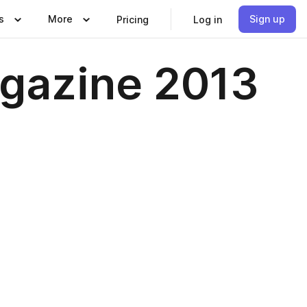
s
More
Sign up
Pricing
Log in
gazine 2013