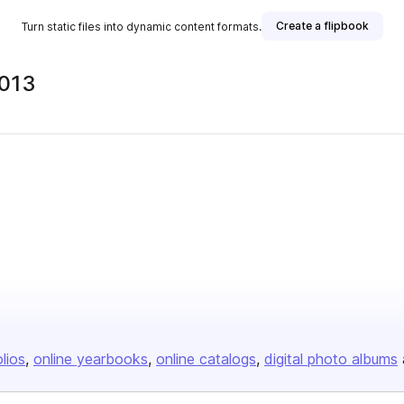
Create a flipbook
Turn static files into dynamic content formats.
2013
blisher
olios
online yearbooks
online catalogs
digital photo albums