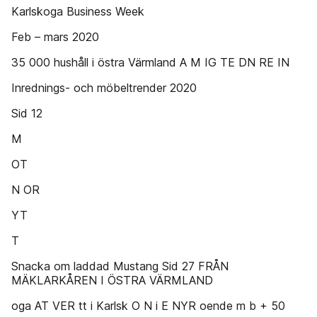
Karlskoga Business Week
Feb – mars 2020
35 000 hushåll i östra Värmland A M IG TE DN RE IN
Inrednings- och möbeltrender 2020
Sid 12
M
OT
N OR
YT
T
Snacka om laddad Mustang Sid 27 FRÅN
MÄKLARKÅREN I ÖSTRA VÄRMLAND
oga AT VER tt i Karlsk O N i E NYR oende m b + 50