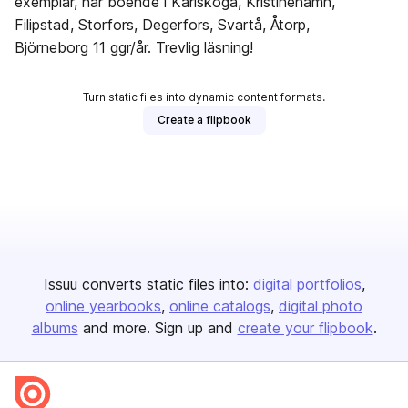
exemplar, når boende i Karlskoga, Kristinehamn,
Filipstad, Storfors, Degerfors, Svartå, Åtorp,
Björneborg 11 ggr/år. Trevlig läsning!
Turn static files into dynamic content formats.
Create a flipbook
Issuu converts static files into:
digital portfolios
online yearbooks
online catalogs
digital photo
albums
and more. Sign up and
create your flipbook
.