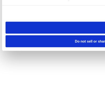
Please note that your opt-out preference is stored at the br
site you visit. If you access our sites from a different device
need to be set again.
Do not sell or sha