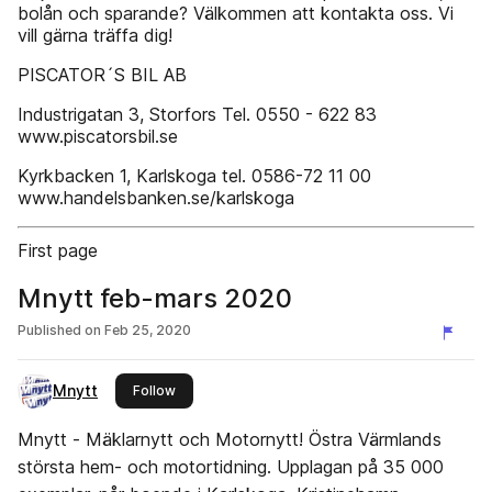
bolån och sparande? Välkommen att kontakta oss. Vi
vill gärna träffa dig!
PISCATOR´S BIL AB
Industrigatan 3, Storfors Tel. 0550 - 622 83
www.piscatorsbil.se
Kyrkbacken 1, Karlskoga tel. 0586-72 11 00
www.handelsbanken.se/karlskoga
First page
Mnytt feb-mars 2020
Published on
Feb 25, 2020
Mnytt
this publisher
Follow
Mnytt - Mäklarnytt och Motornytt! Östra Värmlands
största hem- och motortidning. Upplagan på 35 000