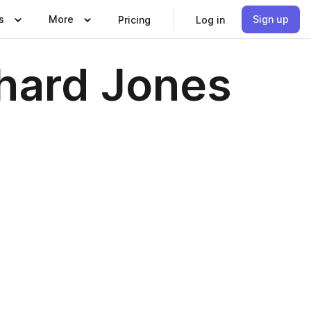
s
More
Sign up
Pricing
Log in
chard Jones