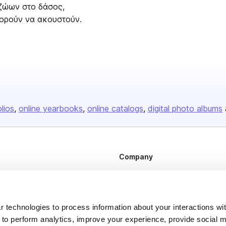
 ζώων στο δάσος,
πορούν να ακουστούν.
olios
online yearbooks
online catalogs
digital photo albums
Company
About us
Careers
 technologies to process information about your interactions wi
Plans & Pricing
 to perform analytics, improve your experience, provide social m
Press