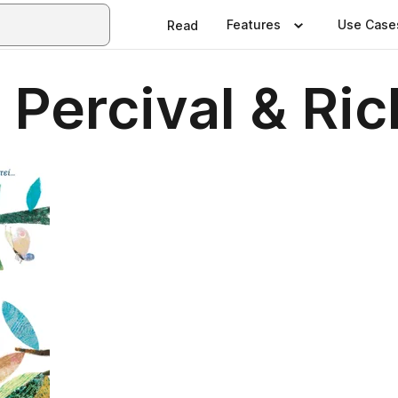
Features
Use Case
Read
Percival & Ri