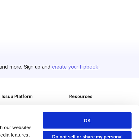
and more. Sign up and
create your flipbook
.
Issuu Platform
Resources
Content Types
Developers
Features
Publisher Directory
OK
th our websites
Flipbook
Redeem Code
edia features,
Do not sell or share my personal
Industries