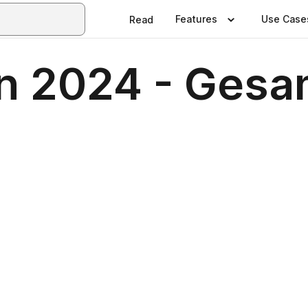
Features
Use Case
Read
n 2024 - Gesa