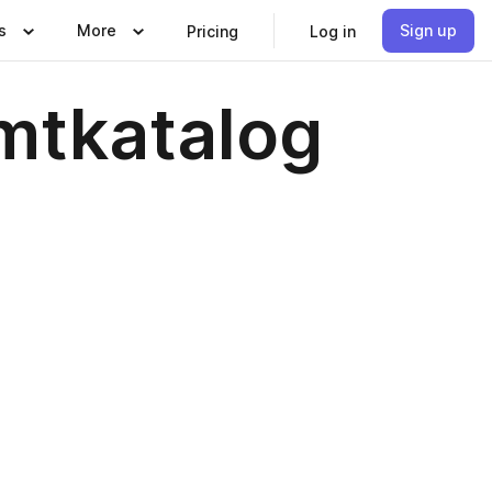
s
More
Sign up
Pricing
Log in
mtkatalog