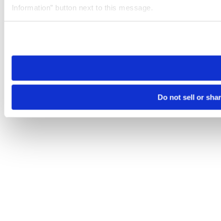
Information” button next to this message.
Please note that your opt-out preference is stored at the br
site you visit. If you access our sites from a different device
need to be set again.
Do not sell or sha