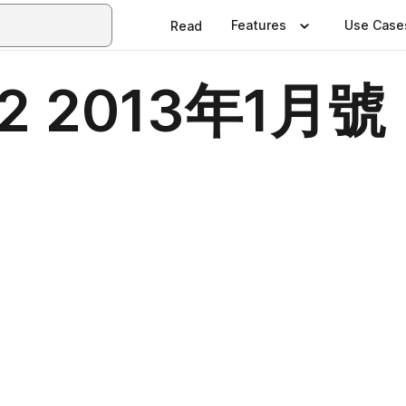
Features
Use Case
Read
e2 2013年1月號