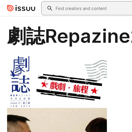
Skip to main content
Search
劇誌Repazin