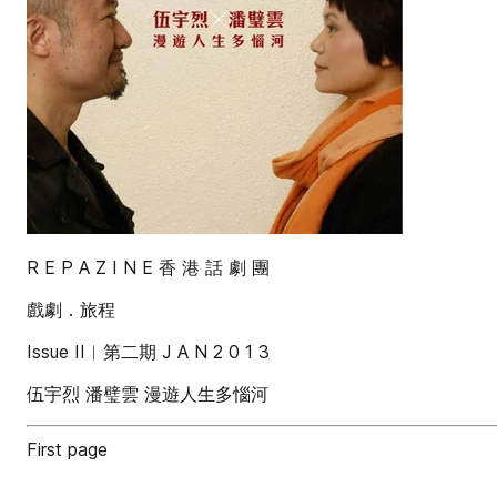
R E P A Z I N E 香 港 話 劇 團
戲劇．旅程
Issue II︱第二期 J A N 2 0 1 3
伍宇烈 潘璧雲 漫遊人生多惱河
First page