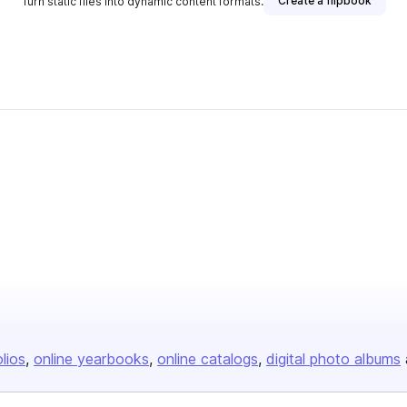
Create a flipbook
Turn static files into dynamic content formats.
blisher
olios
online yearbooks
online catalogs
digital photo albums