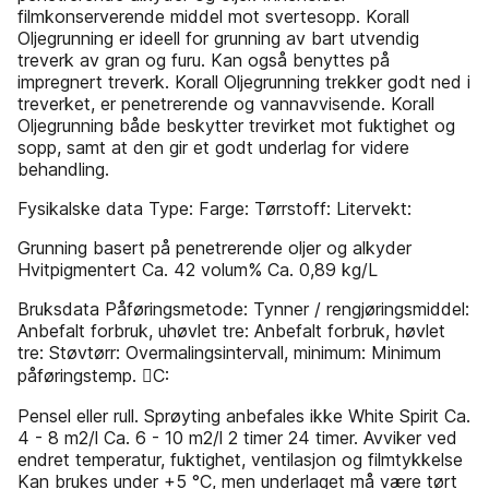
filmkonserverende middel mot svertesopp. Korall
Oljegrunning er ideell for grunning av bart utvendig
treverk av gran og furu. Kan også benyttes på
impregnert treverk. Korall Oljegrunning trekker godt ned i
treverket, er penetrerende og vannavvisende. Korall
Oljegrunning både beskytter trevirket mot fuktighet og
sopp, samt at den gir et godt underlag for videre
behandling.
Fysikalske data Type: Farge: Tørrstoff: Litervekt:
Grunning basert på penetrerende oljer og alkyder
Hvitpigmentert Ca. 42 volum% Ca. 0,89 kg/L
Bruksdata Påføringsmetode: Tynner / rengjøringsmiddel:
Anbefalt forbruk, uhøvlet tre: Anbefalt forbruk, høvlet
tre: Støvtørr: Overmalingsintervall, minimum: Minimum
påføringstemp. C:
Pensel eller rull. Sprøyting anbefales ikke White Spirit Ca.
4 - 8 m2/l Ca. 6 - 10 m2/l 2 timer 24 timer. Avviker ved
endret temperatur, fuktighet, ventilasjon og filmtykkelse
Kan brukes under +5 °C, men underlaget må være tørt