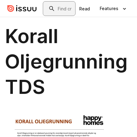
Skip to main content
Search
Features
Read
Korall
Oljegrunning
TDS