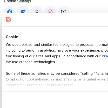
Cookie Settings
Cookie
We use cookies and similar technologies to process informat
including to perform analytics, improve your experience, prov
functioning of our sites and apps, in accordance with our
Pri
the use of these technologies.
Some of these activities may be considered “selling,” “sharin
to opt out of cookie-based selling, sharing, or targeted adver
Information” button next to this message.
Please note that your opt-out preference is stored at the br
site you visit. If you access our sites from a different device
need to be set again.