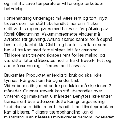
og rimfritt. Lave temperaturer vil forlenge tørketiden
betydelig.
Forbehandling Underlaget må være rent og tørt. Nytt
treverk som har stått ubehandlet mer enn 4 uker
stålbørstes og rengjøres med husvask før påføring av
Korall Oljegrunning. Vakumimpregnerte vinduer må
avfettes før grunning. Avrund skarpe kanter for å oppnå
best mulig kantdekk. Glatte og harde overflater som
høvlet tre kan med fordel slipes lett før grunning.
Tidligere malt treverk skrapes rent for løs maling, og
værslitte flater stålbørstes ned til friskt treverk. Fett og
andre forurensninger fjernes med husvask.
Bruksmåte Produktet er ferdig til bruk og skal ikke
tynnes. Rør godt om før og under bruk.
Viderebehandling med andre produkter må skje innen 3
måneder. Grunnet treverk kan stå ubehandlet over
vinteren og i maksimalt 6 måneder. Benyttes ikke under
transparent beis ettersom dette kan gi fargeendring.
Underlag som tidligere er behandlet med linoljeprodukter
kan gi blærer. Tidligere tjærebehandling kan gi
misfarging. Kan påføres i minusgrader dersom underlaget