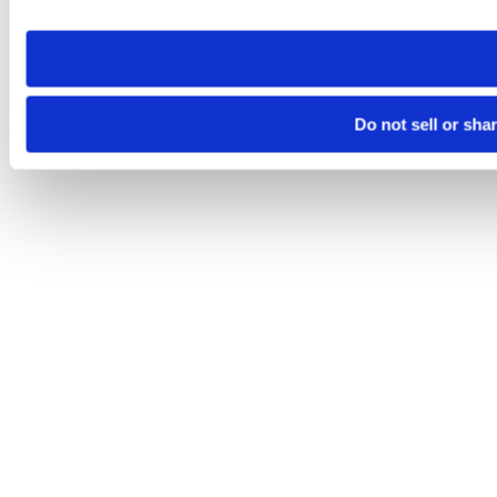
site you visit. If you access our sites from a different device
need to be set again.
Do not sell or sha