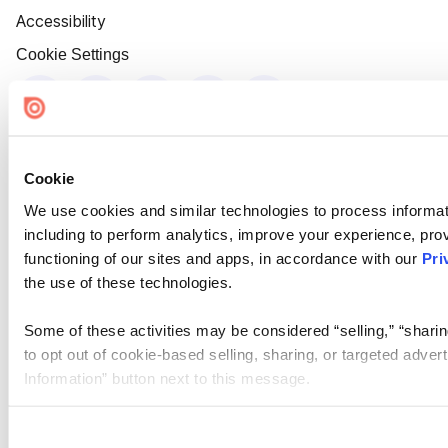
Accessibility
Cookie Settings
Cookie
We use cookies and similar technologies to process informat
including to perform analytics, improve your experience, prov
functioning of our sites and apps, in accordance with our
Pri
the use of these technologies.
Some of these activities may be considered “selling,” “sharin
to opt out of cookie-based selling, sharing, or targeted adver
Information” button next to this message.
Please note that your opt-out preference is stored at the br