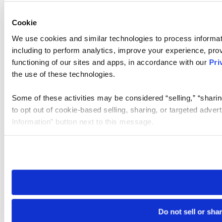
Cookie
We use cookies and similar technologies to process informat
including to perform analytics, improve your experience, prov
functioning of our sites and apps, in accordance with our
Pri
the use of these technologies.
Some of these activities may be considered “selling,” “sharin
to opt out of cookie-based selling, sharing, or targeted adver
Information” button next to this message.
Please note that your opt-out preference is stored at the br
site you visit. If you access our sites from a different device
need to be set again.
Do not sell or sha