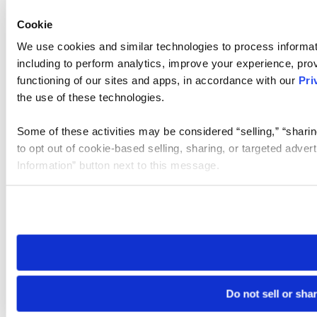
Cookie
We use cookies and similar technologies to process informat
including to perform analytics, improve your experience, prov
functioning of our sites and apps, in accordance with our
Pri
the use of these technologies.
Some of these activities may be considered “selling,” “sharin
to opt out of cookie-based selling, sharing, or targeted adver
Information” button next to this message.
Please note that your opt-out preference is stored at the br
site you visit. If you access our sites from a different device
need to be set again.
Do not sell or sha