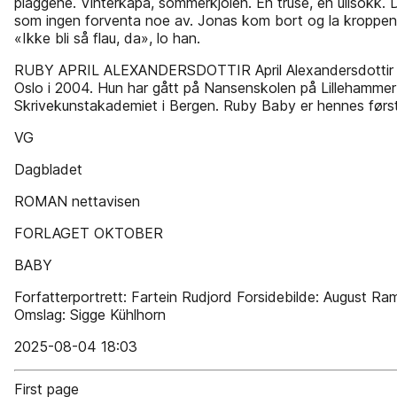
plaggene. Vinter­kåpa, sommerkjolen. En truse, en ullsokk. D
som ingen forventa noe av. Jonas kom bort og la kroppen
«Ikke bli så flau, da», lo han.
RUBY APRIL ALEXANDERSDOTTIR April Alexandersdottir e
Oslo i 2004. Hun har gått på Nansenskolen på Lillehammer
Skrivekunstakademiet i Bergen. Ruby Baby er hennes førs
VG
Dagbladet
ROMAN nettavisen
FORLAGET OKTOBER
BABY
Forfatterportrett: Fartein Rudjord Forsidebilde: August Ra
Omslag: Sigge Kühlhorn
2025-08-04 18:03
First page