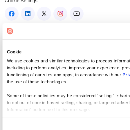
Cookie Settings
Cookie
We use cookies and similar technologies to process informat
including to perform analytics, improve your experience, prov
functioning of our sites and apps, in accordance with our
Pri
the use of these technologies.
Some of these activities may be considered “selling,” “sharin
to opt out of cookie-based selling, sharing, or targeted adver
Information” button next to this message.
Please note that your opt-out preference is stored at the br