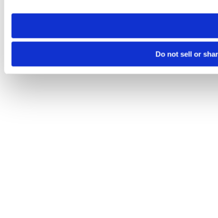
site you visit. If you access our sites from a different device
need to be set again.
Do not sell or sha