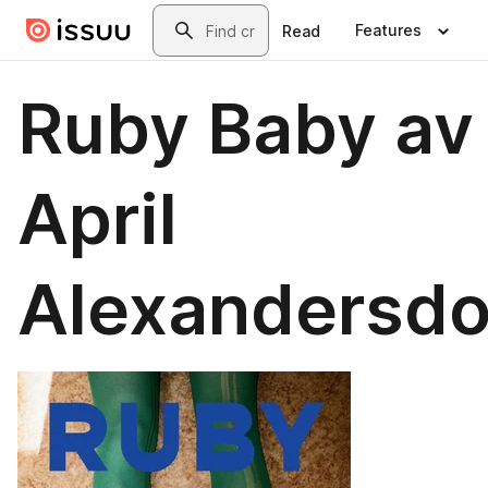
Skip to main content
Search
Features
Read
Ruby Baby av
April
Alexandersdot