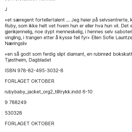
J
«et særegent fortellertalent … Jeg heier på selv­sentrerte, 
Ruby, som ikke helt vet hvem hun er eller hva hun vil. Det 
gjenkjennelig, noe dypt menneskelig, i hennes selv­ saboter
vingling, i trangen etter å kysse feil fyr» Ellen Sofie Laurit
Næringsliv
«en så godt som ferdig slipt ­diamant, en rubinrød bokska
Tjøstheim, Dagbladet
ISBN 978-82-495-3032-8
FORLAGET OKTOBER
rubybaby_jacket_org2_tilltrykk.indd 6-10
9 788249
530328
FORLAGET OKTOBER