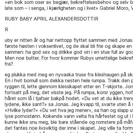
«en bok som oser av begjær, ­bekreftelsesbehov og selv­ 
late som – i senga, i ­kjærligheten og i livet» Gabriel Moro,
RUBY BABY APRIL ALEXANDERSDOTTIR
R
uby er nitten år og har nettopp flyttet sammen med Jonas
første høsten i voksenlivet, og de skal bli frie og skape e
sammen: ha god sex og drikke god vin i en stue full av go
Men noe butter. For hvor kommer Rubys umettelige bekre
fra?
eg plukka med meg en nyvaska truse fra kles­haugen på sk
En i hvit bomull som dekka nesten hele rumpa. Trakk den
ryggen til, lette gjennom klesskapet etter en T-skjorte. Jo
fortsatt på meg, det visste jeg. På rumpa, kors­r yggen, hof
håret som lå i tjafser bakpå hodet. «Du vet at du ikke tren
lydene, ikke sant?» sa Jonas. Jeg kvapp til, svarte uten å
«Hvilke lyder?» «Du vet hva jeg mener», sa han og slapp 
lyse ­pornostønn. Kokende vann velta fra hårfestet og ut i
kunne ikke snu meg, ble bare stående og romstere på må
det fantes noe livsviktig der inne i ­skapet. Jeg ville ta fo