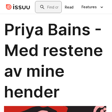
Skip to main content
Search
Features
Read
Priya Bains -
Med restene
av mine
hender