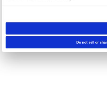
Please note that your opt-out preference is stored at the br
site you visit. If you access our sites from a different device
need to be set again.
Do not sell or sha