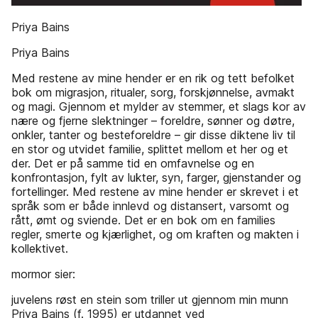
Priya Bains
Priya Bains
Med restene av mine hender er en rik og tett befolket
bok om migrasjon, ritualer, sorg, forskjønnelse, avmakt
og magi. Gjennom et mylder av stemmer, et slags kor av
nære og fjerne slektninger – foreldre, sønner og døtre,
onkler, tanter og besteforeldre – gir disse diktene liv til
en stor og utvidet familie, splittet mellom et her og et
der. Det er på samme tid en omfavnelse og en
konfrontasjon, fylt av lukter, syn, farger, gjenstander og
fortellinger. Med restene av mine hender er skrevet i et
språk som er både innlevd og distansert, varsomt og
rått, ømt og sviende. Det er en bok om en families
regler, smerte og kjærlighet, og om kraften og makten i
kollektivet.
mormor sier:
juvelens røst en stein som triller ut gjennom min munn
Priya Bains (f. 1995) er utdannet ved