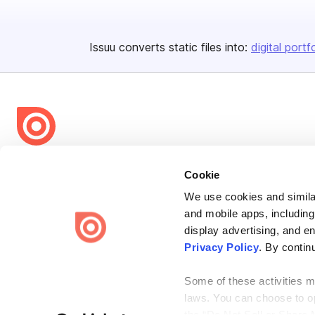
Issuu converts static files into:
digital portf
Bending Spoons US Inc.
Cookie
Create once,
share everywhere.
We use cookies and similar
Issuu turns PDFs and other files into interactive flipbooks and
and mobile apps, including
engaging content for every channel.
display advertising, and e
Privacy Policy
. By contin
Some of these activities ma
laws. You can choose to opt
the “Do Not Sell or Share 