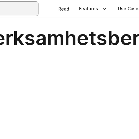
Features
Use Case
Read
erksamhetsber