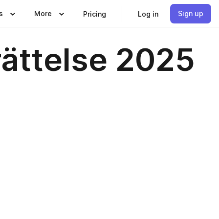
s
More
Sign up
Pricing
Log in
ättelse 2025