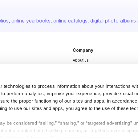
olios
online yearbooks
online catalogs
digital photo albums
Company
About us
Careers
Plans & Pricing
 technologies to process information about your interactions wi
Press
 to perform analytics, improve your experience, provide social m
nsure the proper functioning of our sites and apps, in accordance
Contact
uing to use our sites and apps, you agree to the use of these tec
y be considered “selling,” “sharing,” or “targeted advertising” u
 out of cookie-based selling, sharing, or targeted advertising us
My Personal Information” button next to this message.