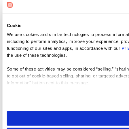
Cookie
We use cookies and similar technologies to process informat
including to perform analytics, improve your experience, prov
functioning of our sites and apps, in accordance with our
Pri
the use of these technologies.
Some of these activities may be considered “selling,” “sharin
to opt out of cookie-based selling, sharing, or targeted adver
Information” button next to this message.
Please note that your opt-out preference is stored at the br
site you visit. If you access our sites from a different device
need to be set again.