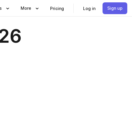
s
More
Sign up
Pricing
Log in
026