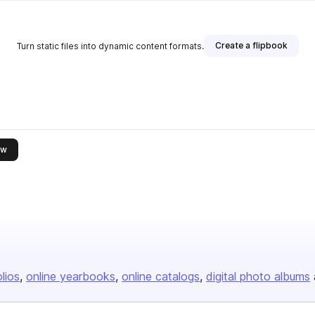
Create a flipbook
Turn static files into dynamic content formats.
this publisher
ow
olios
online yearbooks
online catalogs
digital photo albums