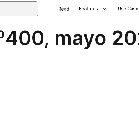
Features
Use Case
Read
nº400, mayo 2