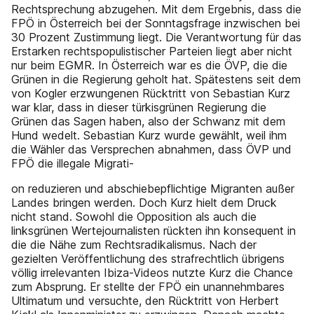
Rechtsprechung abzugehen. Mit dem Ergebnis, dass die
FPÖ in Österreich bei der Sonntagsfrage inzwischen bei
30 Prozent Zustimmung liegt. Die Verantwortung für das
Erstarken rechtspopulistischer Parteien liegt aber nicht
nur beim EGMR. In Österreich war es die ÖVP, die die
Grünen in die Regierung geholt hat. Spätestens seit dem
von Kogler erzwungenen Rücktritt von Sebastian Kurz
war klar, dass in dieser türkisgrünen Regierung die
Grünen das Sagen haben, also der Schwanz mit dem
Hund wedelt. Sebastian Kurz wurde gewählt, weil ihm
die Wähler das Versprechen abnahmen, dass ÖVP und
FPÖ die illegale Migrati-
on reduzieren und abschiebepflichtige Migranten außer
Landes bringen werden. Doch Kurz hielt dem Druck
nicht stand. Sowohl die Opposition als auch die
linksgrünen Wertejournalisten rückten ihn konsequent in
die die Nähe zum Rechtsradikalismus. Nach der
gezielten Veröffentlichung des strafrechtlich übrigens
völlig irrelevanten Ibiza-Videos nutzte Kurz die Chance
zum Absprung. Er stellte der FPÖ ein unannehmbares
Ultimatum und versuchte, den Rücktritt von Herbert