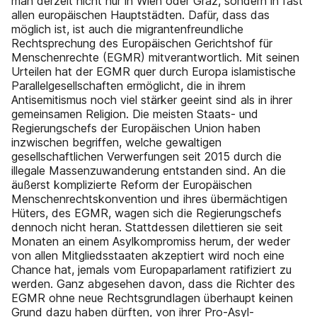
man derzeit nicht nur in Wien oder Graz, sondern in fast
allen europäischen Hauptstädten. Dafür, dass das
möglich ist, ist auch die migrantenfreundliche
Rechtsprechung des Europäischen Gerichtshof für
Menschenrechte (EGMR) mitverantwortlich. Mit seinen
Urteilen hat der EGMR quer durch Europa islamistische
Parallelgesellschaften ermöglicht, die in ihrem
Antisemitismus noch viel stärker geeint sind als in ihrer
gemeinsamen Religion. Die meisten Staats- und
Regierungschefs der Europäischen Union haben
inzwischen begriffen, welche gewaltigen
gesellschaftlichen Verwerfungen seit 2015 durch die
illegale Massenzuwanderung entstanden sind. An die
äußerst komplizierte Reform der Europäischen
Menschenrechtskonvention und ihres übermächtigen
Hüters, des EGMR, wagen sich die Regierungschefs
dennoch nicht heran. Stattdessen dilettieren sie seit
Monaten an einem Asylkompromiss herum, der weder
von allen Mitgliedsstaaten akzeptiert wird noch eine
Chance hat, jemals vom Europaparlament ratifiziert zu
werden. Ganz abgesehen davon, dass die Richter des
EGMR ohne neue Rechtsgrundlagen überhaupt keinen
Grund dazu haben dürften, von ihrer Pro-Asyl-