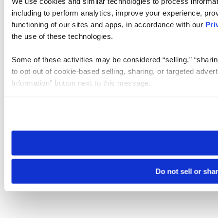
We use cookies and similar technologies to process informat
including to perform analytics, improve your experience, prov
functioning of our sites and apps, in accordance with our
Pri
the use of these technologies.
Some of these activities may be considered “selling,” “sharin
to opt out of cookie-based selling, sharing, or targeted adver
Information” button next to this message.
Please note that your opt-out preference is stored at the br
site you visit. If you access our sites from a different device
need to be set again.
Do not sell or sha