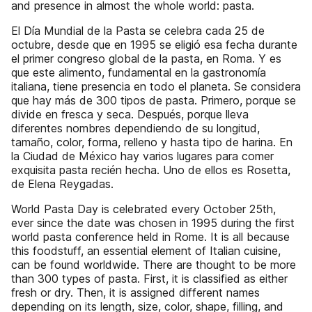
and presence in almost the whole world: pasta.
El Día Mundial de la Pasta se celebra cada 25 de
octubre, desde que en 1995 se eligió esa fecha durante
el primer congreso global de la pasta, en Roma. Y es
que este alimento, fundamental en la gastronomía
italiana, tiene presencia en todo el planeta. Se considera
que hay más de 300 tipos de pasta. Primero, porque se
divide en fresca y seca. Después, porque lleva
diferentes nombres dependiendo de su longitud,
tamaño, color, forma, relleno y hasta tipo de harina. En
la Ciudad de México hay varios lugares para comer
exquisita pasta recién hecha. Uno de ellos es Rosetta,
de Elena Reygadas.
World Pasta Day is celebrated every October 25th,
ever since the date was chosen in 1995 during the first
world pasta conference held in Rome. It is all because
this foodstuff, an essential element of Italian cuisine,
can be found worldwide. There are thought to be more
than 300 types of pasta. First, it is classified as either
fresh or dry. Then, it is assigned different names
depending on its length, size, color, shape, filling, and