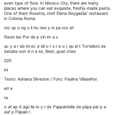
even type of flour. In Mexico City, there are many
places where you can eat exquisite, freshly-made pasta.
One of them Rosetta, chef Elena Reygadas’ restaurant
in Colonia Roma.
orc sp o ng o li ho ravi y m pa roo sh
Ravio les Por de p cin im a u
ac y a r ab ini ec d ell o t s r e o l, qu el t Tortelloni de
betabe sorr d n a se, Beet, goat chee
020
ini
Texto: Adriana Silvestre / Foto: Paulina Villaseñor.
ed e
ra.
o at ep d agú lle lo y r de Pappardelle de pápa par p a
eaf p Pápalo l