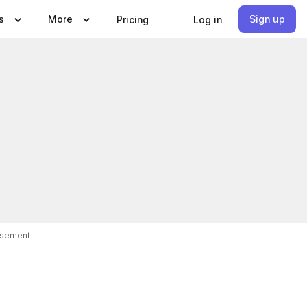
s
More
Sign up
Pricing
Log in
isement