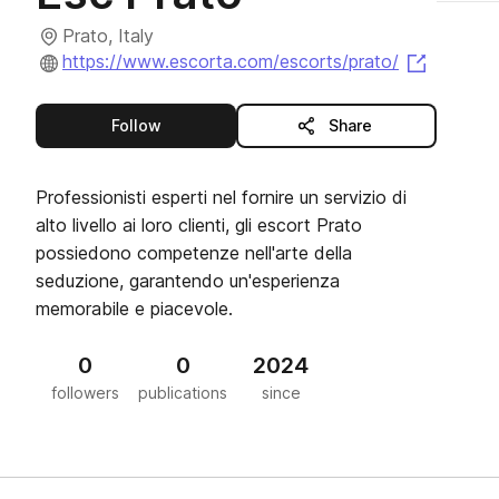
Prato, Italy
(opens i
https://www.escorta.com/escorts/prato/
this publisher
Follow
Share
Professionisti esperti nel fornire un servizio di
alto livello ai loro clienti, gli escort Prato
possiedono competenze nell'arte della
seduzione, garantendo un'esperienza
memorabile e piacevole.
0
0
2024
followers
publications
since