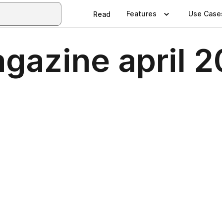
Features
Use Case
Read
gazine april 2