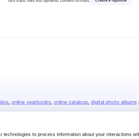
Create a flipbook
Turn static files into dynamic content formats.
olios
online yearbooks
online catalogs
digital photo albums
Company
 technologies to process information about your interactions wi