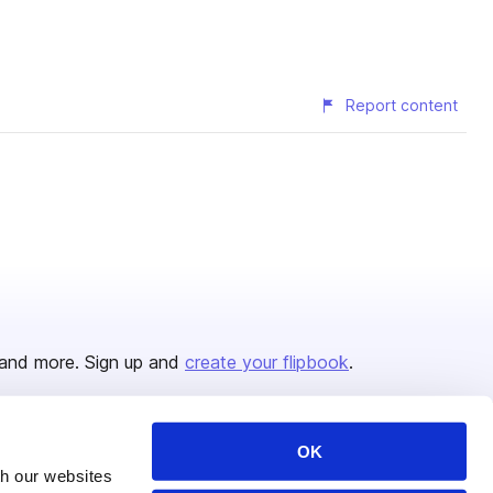
Report content
and more. Sign up and
create your flipbook
.
OK
Issuu Platform
Resources
th our websites