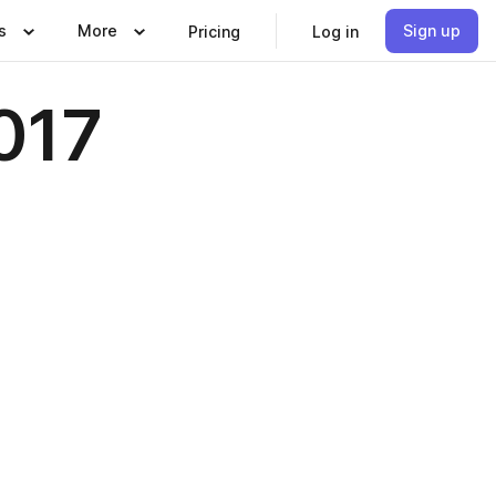
s
More
Sign up
Pricing
Log in
017