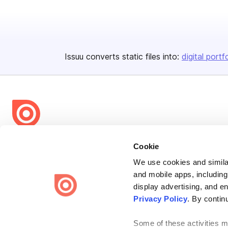
Issuu converts static files into:
digital portf
Bending Spoons US Inc.
Cookie
Create once,
share everywhere.
We use cookies and similar
and mobile apps, including
Issuu turns PDFs and other files into interactive flipbooks and
engaging content for every channel.
display advertising, and e
Privacy Policy
. By contin
Some of these activities ma