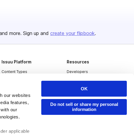
and more. Sign up and
create your flipbook
.
Issuu Platform
Resources
Content Types
Developers
Features
Publisher Directory
OK
Flipbook
Redeem Code
th our websites
Industries
edia features,
Do not sell or share my personal
information
 with our
hnologies.
nder applicable