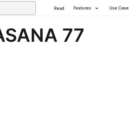
Features
Use Case
Read
ASANA 77