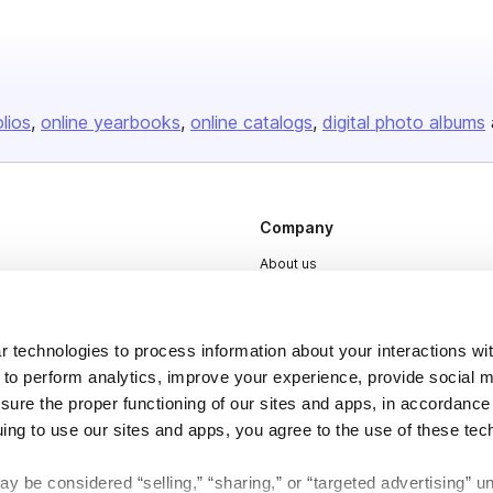
olios
online yearbooks
online catalogs
digital photo albums
Company
About us
Careers
Plans & Pricing
 technologies to process information about your interactions wi
Press
 to perform analytics, improve your experience, provide social m
nsure the proper functioning of our sites and apps, in accordance
Contact
uing to use our sites and apps, you agree to the use of these tec
y be considered “selling,” “sharing,” or “targeted advertising” u