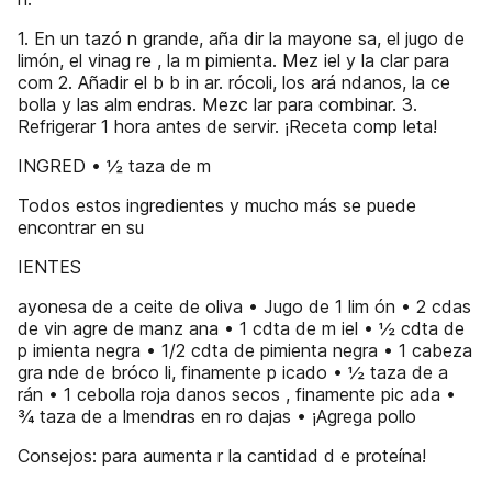
1. En un tazó n grande, aña dir la mayone sa, el jugo de
limón, el vinag re , la m pimienta. Mez iel y la clar para
com 2. Añadir el b b in ar. rócoli, los ará ndanos, la ce
bolla y las alm endras. Mezc lar para combinar. 3.
Refrigerar 1 hora antes de servir. ¡Receta comp leta!
INGRED • ½ taza de m
Todos estos ingredientes y mucho más se puede
encontrar en su
IENTES
ayonesa de a ceite de oliva • Jugo de 1 lim ón • 2 cdas
de vin agre de manz ana • 1 cdta de m iel • ½ cdta de
p imienta negra • 1/2 cdta de pimienta negra • 1 cabeza
gra nde de bróco li, finamente p icado • ½ taza de a
rán • 1 cebolla roja danos secos , finamente pic ada •
¾ taza de a lmendras en ro dajas • ¡Agrega pollo
Consejos: para aumenta r la cantidad d e proteína!