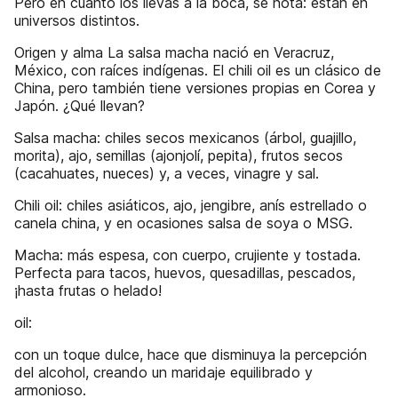
Pero en cuanto los llevas a la boca, se nota: están en
universos distintos.
Origen y alma La salsa macha nació en Veracruz,
México, con raíces indígenas. El chili oil es un clásico de
China, pero también tiene versiones propias en Corea y
Japón. ¿Qué llevan?
Salsa macha: chiles secos mexicanos (árbol, guajillo,
morita), ajo, semillas (ajonjolí, pepita), frutos secos
(cacahuates, nueces) y, a veces, vinagre y sal.
Chili oil: chiles asiáticos, ajo, jengibre, anís estrellado o
canela china, y en ocasiones salsa de soya o MSG.
Macha: más espesa, con cuerpo, crujiente y tostada.
Perfecta para tacos, huevos, quesadillas, pescados,
¡hasta frutas o helado!
oil:
con un toque dulce, hace que disminuya la percepción
del alcohol, creando un maridaje equilibrado y
armonioso.