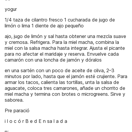
yogur
1/4 taza de cilantro fresco 1 cucharada de jugo de
limón o lima 1 diente de ajo pequeño
ajo, jugo de limón y sal hasta obtener una mezcla suave
y cremosa. Refrigera. Para la miel macha, combina la
miel con la salsa macha hasta integrar. Ajusta el picante
para no afectar el maridaje y reserva. Envuelve cada
camarón con una loncha de jamón y dóralos
en una sartén con un poco de aceite de oliva, 2–3
minutos por lado, hasta que el jamón esté crujiente. Para
armar los tacos, calienta las tortillas, unta la salsa de
aguacate, coloca tres camarones, añade un chorrito de
miel macha y termina con brotes o microgreens. Sirve y
saborea.
Pre paració
i l o c ó r B e d E n sa l a d a
n: