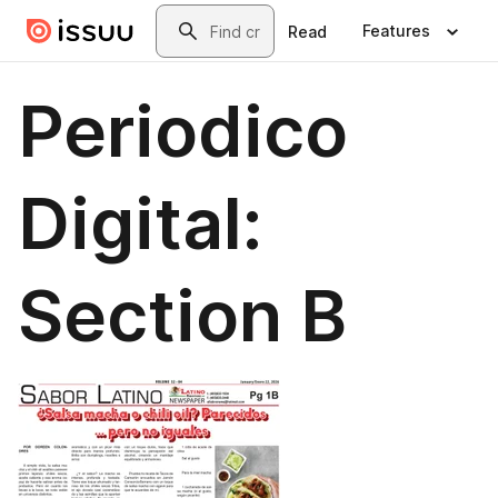
Skip to main content
Search
Features
Read
Periodico
Digital:
Section B