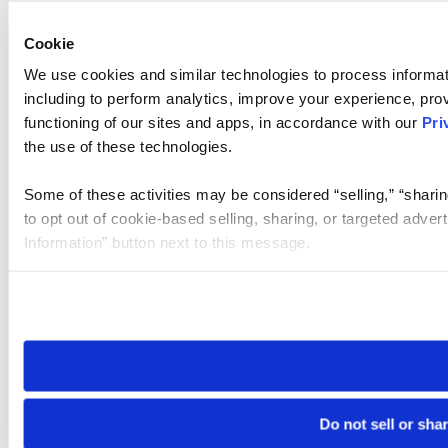
Cookie
We use cookies and similar technologies to process informat
including to perform analytics, improve your experience, prov
functioning of our sites and apps, in accordance with our
Pri
the use of these technologies.
Some of these activities may be considered “selling,” “sharin
to opt out of cookie-based selling, sharing, or targeted adver
Information” button next to this message.
Please note that your opt-out preference is stored at the br
site you visit. If you access our sites from a different device
need to be set again.
Do not sell or sha