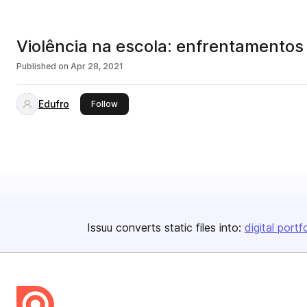
Violência na escola: enfrentamentos à
Published on
Apr 28, 2021
Edufro
this publisher
Follow
Issuu converts static files into:
digital portf