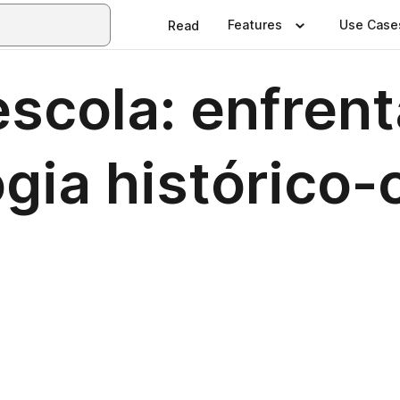
Features
Use Case
Read
escola: enfren
gia histórico-c