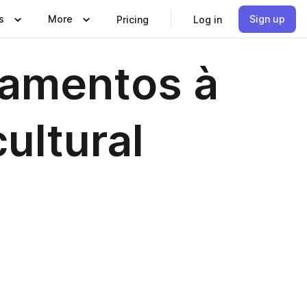
s
More
Sign up
Pricing
Log in
tamentos à
ultural