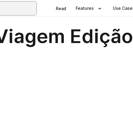
Features
Use Case
Read
Viagem Edição