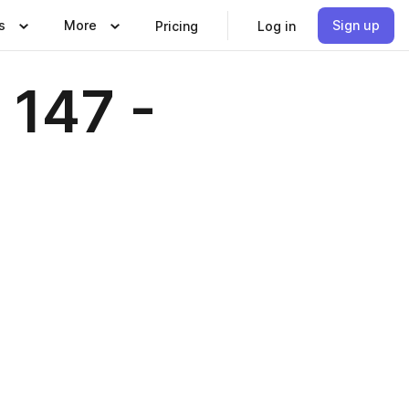
s
More
Sign up
Pricing
Log in
 147 -