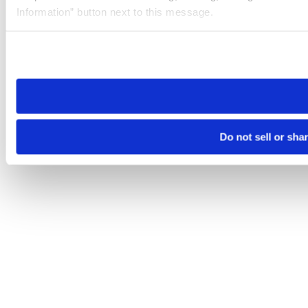
Information” button next to this message.
Please note that your opt-out preference is stored at the br
site you visit. If you access our sites from a different device
need to be set again.
Do not sell or sha