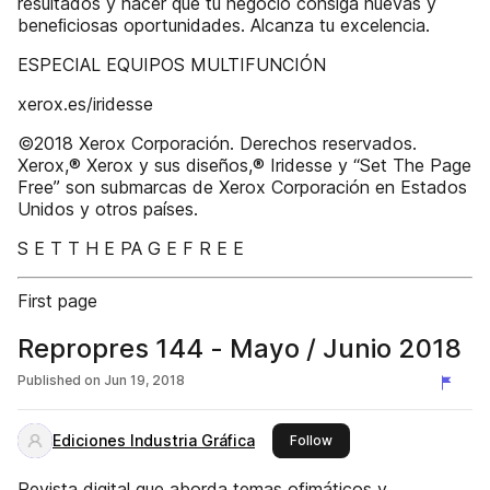
resultados y hacer que tu negocio consiga nuevas y
beneﬁciosas oportunidades. Alcanza tu excelencia.
ESPECIAL EQUIPOS MULTIFUNCIÓN
xerox.es/iridesse
©2018 Xerox Corporación. Derechos reservados.
Xerox,® Xerox y sus diseños,® Iridesse y “Set The Page
Free” son submarcas de Xerox Corporación en Estados
Unidos y otros países.
S E T T H E PA G E F R E E
First page
Repropres 144 - Mayo / Junio 2018
Published on
Jun 19, 2018
Ediciones Industria Gráfica
this publisher
Follow
Revista digital que aborda temas ofimáticos y