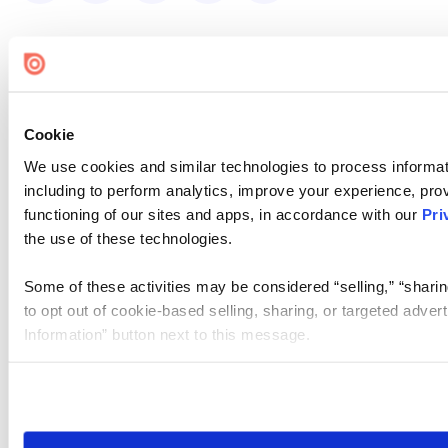
Cookie
We use cookies and similar technologies to process informat
including to perform analytics, improve your experience, prov
functioning of our sites and apps, in accordance with our
Pri
the use of these technologies.
Some of these activities may be considered “selling,” “sharin
to opt out of cookie-based selling, sharing, or targeted adver
Information” button next to this message.
Please note that your opt-out preference is stored at the br
site you visit. If you access our sites from a different device
need to be set again.