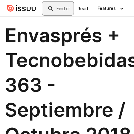
Skip to main content
Search
Features
Read
Envasprés +
Tecnobebida
363 -
Septiembre /