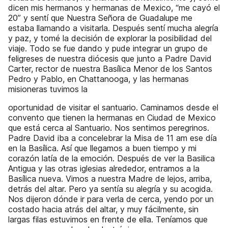
dicen mis hermanos y hermanas de Mexico, “me cayó el
20” y sentí que Nuestra Señora de Guadalupe me
estaba llamando a visitarla. Después sentí mucha alegría
y paz, y tomé la decisión de explorar la posibilidad del
viaje. Todo se fue dando y pude integrar un grupo de
feligreses de nuestra diócesis que junto a Padre David
Carter, rector de nuestra Basílica Menor de los Santos
Pedro y Pablo, en Chattanooga, y las hermanas
misioneras tuvimos la
oportunidad de visitar el santuario. Caminamos desde el
convento que tienen la hermanas en Ciudad de Mexico
que está cerca al Santuario. Nos sentimos peregrinos.
Padre David iba a concelebrar la Misa de 11 am ese día
en la Basílica. Así que llegamos a buen tiempo y mi
corazón latía de la emoción. Después de ver la Basilica
Antigua y las otras iglesias alrededor, entramos a la
Basílica nueva. Vimos a nuestra Madre de lejos, arriba,
detrás del altar. Pero ya sentía su alegría y su acogida.
Nos dijeron dónde ir para verla de cerca, yendo por un
costado hacia atrás del altar, y muy fácilmente, sin
largas filas estuvimos en frente de ella. Teníamos que