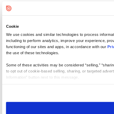
Cookie
We use cookies and similar technologies to process informat
including to perform analytics, improve your experience, prov
functioning of our sites and apps, in accordance with our
Pri
the use of these technologies.
Some of these activities may be considered “selling,” “sharin
to opt out of cookie-based selling, sharing, or targeted adver
Information” button next to this message.
Please note that your opt-out preference is stored at the br
site you visit. If you access our sites from a different device
need to be set again.