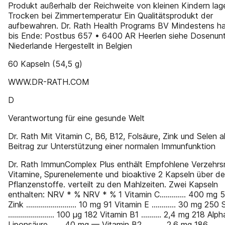
Produkt außerhalb der Reichweite von kleinen Kindern lag
Trocken bei Zimmertemperatur Ein Qualitätsprodukt der
aufbewahren. Dr. Rath Health Programs BV Mindestens ha
bis Ende: Postbus 657 • 6400 AR Heerlen siehe Dosenunt
Niederlande Hergestellt in Belgien
60 Kapseln (54,5 g)
WWW.DR-RATH.COM
D
Verantwortung für eine gesunde Welt
Dr. Rath Mit Vitamin C, B6, B12, Folsäure, Zink und Selen a
Beitrag zur Unterstützung einer normalen Immunfunktion
Dr. Rath ImmunComplex Plus enthält Empfohlene Verzehr
Vitamine, Spurenelemente und bioaktive 2 Kapseln über d
Pflanzenstoffe. verteilt zu den Mahlzeiten. Zwei Kapseln
enthalten: NRV * % NRV * % 1 Vitamin C............. 400 mg 
Zink ......................... 10 mg 91 Vitamin E ............ 30 mg 250
....................... 100 μg 182 Vitamin B1 .......... 2,4 mg 218 Alph
Liponsäure ...... 40 mg –– Vitamin B2 .......... 2,6 mg 186