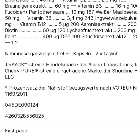
Braunalgenextrakt ..... 60 mg –– Vitamin B3 ......... 16 mg 
Fucoidan) Pantothensäure ... 10 mg 167 Weißer Maulbeerex
50 mg –– Vitamin B6 .......... 3,4 mg 243 Ingwerwurzelpulver
mg –– Vitamin B12 ........ 5 μg 200 Aaroniaextrakt ......... 20
Biotin .................. 60 μg 120 Lycheefruchtextrakt... 200 mg
Folat ................... 400 μg DFE 100 Sauerkirschextrakt2 ...
–– 1 2
Nahrungsergänzungsmittel 60 Kapseln | 2 x täglich
TRAACS™ ist eine Handelsmarke der Albion Laboratories, I
Cherry PURE® ist eine eingetragene Marke der Shoreline Fr
LLC
* Prozentsatz der Nährstoffbezugswerte nach VO (EU) Nr
1169/2011
045DE090124
4260328556825
First page