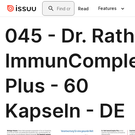
Skip to main content
Search
Features
Read
045 - Dr. Rath
ImmunCompl
Plus - 60
Kapseln - DE