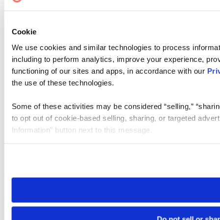
Cookie
We use cookies and similar technologies to process informat
including to perform analytics, improve your experience, prov
functioning of our sites and apps, in accordance with our
Pri
the use of these technologies.
Some of these activities may be considered “selling,” “sharin
to opt out of cookie-based selling, sharing, or targeted adver
Information” button next to this message.
Please note that your opt-out preference is stored at the br
site you visit. If you access our sites from a different device
need to be set again.
Do not sell or sha