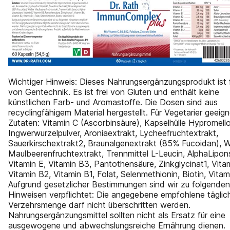
Wichtiger Hinweis: Dieses Nahrungsergänzungsprodukt ist f
von Gentechnik. Es ist frei von Gluten und enthält keine
künstlichen Farb- und Aromastoffe. Die Dosen sind aus
recyclingfähigem Material hergestellt. Für Vegetarier geeign
Zutaten: Vitamin C (Ascorbinsäure), Kapselhülle Hypromell
Ingwerwurzelpulver, Aroniaextrakt, Lycheefruchtextrakt,
Sauerkirschextrakt2, Braunalgenextrakt (85% Fucoidan), W
Maulbeerenfruchtextrakt, Trennmittel L-Leucin, AlphaLipon
Vitamin E, Vitamin B3, Pantothensäure, Zinkglycinat1, Vita
Vitamin B2, Vitamin B1, Folat, Selenmethionin, Biotin, Vitam
Aufgrund gesetzlicher Bestimmungen sind wir zu folgenden
Hinweisen verpflichtet: Die angegebene empfohlene täglic
Verzehrsmenge darf nicht überschritten werden.
Nahrungsergänzungsmittel sollten nicht als Ersatz für eine
ausgewogene und abwechslungsreiche Ernährung dienen.